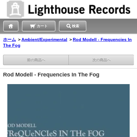
カート
検索
ホーム
＞
Ambient/Experimental
＞
Rod Modell - Frequencies In
The Fog
前の商品へ
次の商品へ
Rod Modell - Frequencies In The Fog