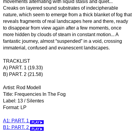
movements alternating with liquid stasis and quiet...
Creaks on layered sound substrates of indecipherable
nature, which seem to emerge from a thick blanket of fog that
reveals fragments of real landscapes here and there, ready
to disappear from view again after a few moments, once
more hidden by clouds of steam in constant motion... A
fantastic journey, almost “suspended” in a void, crossing
immaterial, confused and evanescent landscapes.
TRACKLIST
A) PART. 1 (19.33)
B) PART. 2 (21.58)
Artist: Rod Modell
Title: Frequencies In The Fog
Label: 13 / Silentes
Format: LP
A1: PART. 1
B1: PART. 2