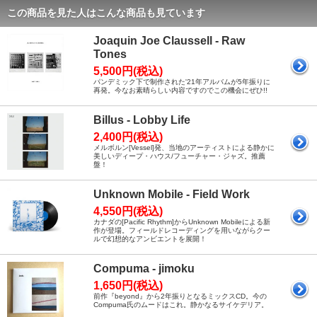
この商品を見た人はこんな商品も見ています
Joaquin Joe Claussell - Raw
Tones
5,500円(税込)
パンデミック下で制作された'21年アルバムが5年振りに
再発。今なお素晴らしい内容ですのでこの機会にぜひ!!
Billus - Lobby Life
2,400円(税込)
メルボルン[Vessel]発、当地のアーティストによる静かに
美しいディープ・ハウス/フューチャー・ジャズ。推薦
盤！
Unknown Mobile - Field Work
4,550円(税込)
カナダの[Pacific Rhythm]からUnknown Mobileによる新
作が登場。フィールドレコーディングを用いながらクー
ルで幻想的なアンビエントを展開！
Compuma - jimoku
1,650円(税込)
前作『beyond』から2年振りとなるミックスCD。今の
Compuma氏のムードはこれ。静かなるサイケデリア。