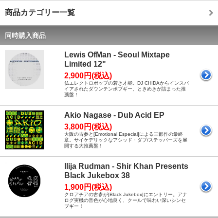
商品カテゴリー一覧
同時購入商品
Lewis OfMan - Seoul Mixtape
Limited 12"
2,900円(税込)
仏エレクトロポップの若き才能。DJ CHIDAからインスパ
イアされたダウンテンポブギー、ときめきが詰まった推
薦盤！
Akio Nagase - Dub Acid EP
3,800円(税込)
大阪の古参と[Emotional Especial]による三部作の最終
章。サイケデリックなアシッド・ダブ/ステッパーズを展
開する大推薦盤！
Ilija Rudman - Shir Khan Presents
Black Jukebox 38
1,900円(税込)
クロアチアの古参が[Black Jukebox]にエントリー。アナ
ログ実機の音色が心地良く、クールで味わい深いシンセ
ブギー！