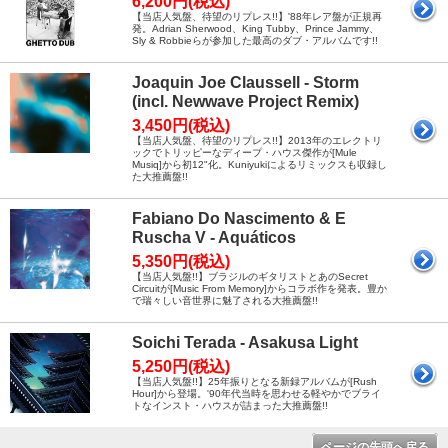
6,200円(税込)
【当店人気盤、待望のリプレス!!】'88年レア盤が正規再
発。Adrian Sherwood、King Tubby、Prince Jammy、
Sly & Robbieらが参加した最高のダブ・アルバムです!!
Joaquin Joe Claussell - Storm
(incl. Newwave Project Remix)
3,450円(税込)
【当店人気盤、待望のリプレス!!】2013年のエレクトリ
ックでトリッピーなディープ・ハウス傑作が[Mule
Musiq]から初12"化。Kuniyukiによるリミックスも収録し
た大推薦盤!!
Fabiano Do Nascimento & E
Ruscha V - Aquáticos
5,350円(税込)
【当店人気盤!!】ブラジルのギタリストとあのSecret
Circuitが[Music From Memory]からコラボ作を発表。豊か
で瑞々しい音世界に魅了される大推薦盤!!
Soichi Terada - Asakusa Light
5,250円(税込)
【当店人気盤!!】25年振りとなる新録アルバムが[Rush
Hour]から登場。'90年代当時を思わせる軽やかでブライ
トなインスト・ハウスが詰まった大推薦盤!!
ページの先頭へ戻る