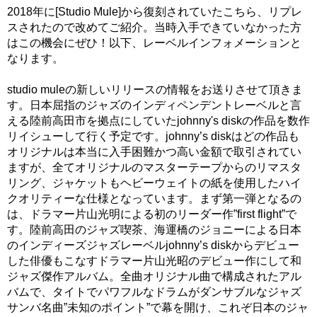
2018年に[Studio Mule]から復刻されていたこちら、リプレ
スされたので改めてご紹介。当時入手できていなかった方
はこの機会にぜひ！以下、レーベルインフォメーションと
なります。
studio muleの新しいリリースの情報をお送りさせて頂きま
す。日本屈指のジャズのインディペンデントレーベルと言
える陸前高田市を拠点にしていたjohnny's diskの作品を数作
リイシューして行く予定です。johnny’s diskはどの作品も
オリジナルは本当に入手困難かつ高い金額で取引されてい
ますが、全てオリジナルのマスターテープからのリマスタ
リング、ジャケットもヘビーウェイトの紙を使用したハイ
クオリティーな仕様となっています。まず第一弾となるの
は、ドラマー片山光明による初のリーダー作”first flight”で
す。陸前高田のジャズ喫茶、海運橋のジョニーによる日本
のインディーズジャズレーベルjohnny’s diskからデビュー
した俳優もこなすドラマー片山光昭のデビュー作にして和
ジャズ傑作アルバム。全曲オリジナル曲で構成されたアル
バムで、タイトでパワフルなドラムがダンサブルなジャズ
サンバ名曲”未知のポイント”で幕を開け、これぞ日本のジャ