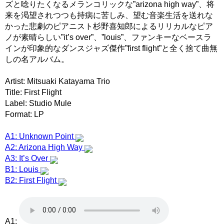
ズと唸りたくなるメランコリックな”arizona high way”、将
来を渇望されつつも持病に苦しみ、望む音楽生活を送れな
かった悲劇のピアニスト杉野喜知郎によるリリカルなピア
ノが素晴らしい”it’s over”、”louis”、ファンキーなベースラ
インが印象的なダンスジャズ傑作”first flight”と全く捨て曲無
しの名アルバム。
Artist: Mitsuaki Katayama Trio
Title: First Flight
Label: Studio Mule
Format: LP
A1: Unknown Point
A2: Arizona High Way
A3: It’s Over
B1: Louis
B2: First Flight
A1: