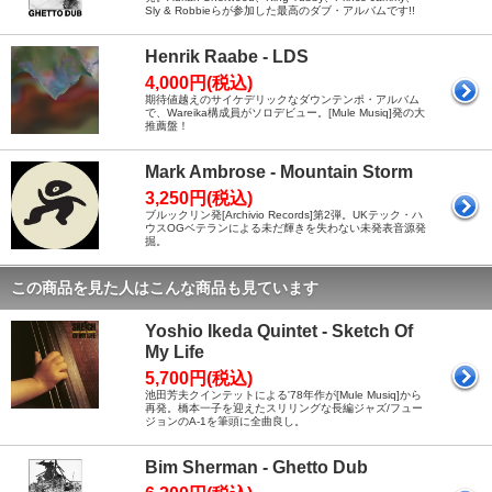
Sly & Robbieらが参加した最高のダブ・アルバムです!!
Henrik Raabe - LDS
4,000円(税込)
期待値越えのサイケデリックなダウンテンポ・アルバム
で、Wareika構成員がソロデビュー。[Mule Musiq]発の大
推薦盤！
Mark Ambrose - Mountain Storm
3,250円(税込)
ブルックリン発[Archivio Records]第2弾。UKテック・ハ
ウスOGベテランによる未だ輝きを失わない未発表音源発
掘。
この商品を見た人はこんな商品も見ています
Yoshio Ikeda Quintet - Sketch Of
My Life
5,700円(税込)
池田芳夫クインテットによる'78年作が[Mule Musiq]から
再発。橋本一子を迎えたスリリングな長編ジャズ/フュー
ジョンのA-1を筆頭に全曲良し。
Bim Sherman - Ghetto Dub