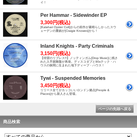
イ！
Per Hammar - Sidewinder EP
3,300円(税込)
[Kalahari Oyster Cult]からの前作が素晴らしかったスウ
ェーデンの重鎮が[Craigie Knowes]から！
Inland Knights - Party Criminals
3,150円(税込)
【待望のリプレス!!】ノッティンガム[Drop Music]に残さ
れた入手困難盤が再発。ディスコダブと90sテック・ハ
ウスの狭間に生まれた地下ディープ・ハウス！
Tywi - Suspended Memories
3,450円(税込)
リリース全てがカッコいいロンドン拠点[People &
Places]から新人さん登場。
ページの先頭へ戻る
商品検索