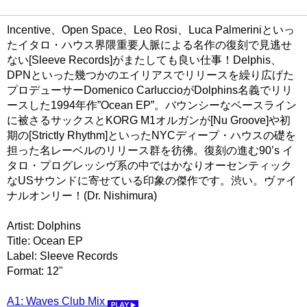
Incentive、Open Space、Leo Rosi、Luca Palmeriniといっ
たイタロ・ハウス界隈重要人脈による名作の復刻で見逃せ
ない[Sleeve Records]がまたしても良い仕事！Delphis、
DPNといった幾つかのエイリアスでリリースを繰り広げた
プロデューサーDomenico CarluccioがDolphins名義でリリ
ースした1994年作”Ocean EP”。バウンシーなベースライン
に被さるサックスとKORG M1オルガンが[Nu Groove]や初
期の[Strictly Rhythm]といったNYCディープ・ハウスの礎を
担った名レーベルのリリース群を彷彿。復刻の進む90’s イ
タロ・プログレッシヴ系の中ではかなりオーセンティック
なUSサウンドに寄せている印象の傑作です。渋い。ヴァイ
ナルオンリー！(Dr. Nishimura)
Artist: Dolphins
Title: Ocean EP
Label: Sleeve Records
Format: 12"
A1: Waves Club Mix