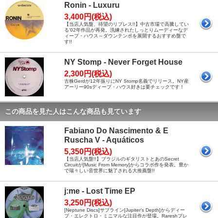
Ronin - Luxuru
3,400円(税込)
【当店人気盤、待望のリプレス!!】中古市場で高騰してい
る'02年作品が再発。洗練されたしっとりムーディーなデ
ィープ・ハウス～ダウンテンポを展開するおすすめ盤で
す!!
NY Stomp - Never Forget House
2,300円(税込)
古株Gerdが12年振りにNY Stomp名義でリリース。NY産
アーリー90sディープ・ハウス好きは要チェックです！
この商品を見た人はこんな商品も見ています
Fabiano Do Nascimento & E
Ruscha V - Aquáticos
5,350円(税込)
【当店人気盤!!】ブラジルのギタリストとあのSecret
Circuitが[Music From Memory]からコラボ作を発表。豊か
で瑞々しい音世界に魅了される大推薦盤!!
j:me - Lost Time EP
3,250円(税込)
[Neptune Discs]サブライン[Jupiter’s Depth]からディー
プ・エレクトロ・ミニマルな注目作が登場。Rareshプレ