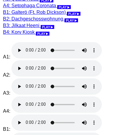
A4: Setophaga Coronata
B1: Galterö (Ft. Rob Dickson)
B2: Dachgeschosswohnung
B3: Jilkaat Heeni
B4: Korv Kiosk
A1:
A2:
A3:
A4:
B1: