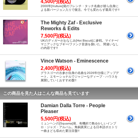
4,500円(税込)
2000年[Vulture]発のフレンチ・タッチ名曲が彼ら自身に
よる新バージョン入りで復活。今でも変わらず最高です!!
The Mighty Zaf - Exclusive
Reworks & Edits
7,500円(税込)
UKのディガーがおなじみ[Hot Biscuit]に参戦。マイナー/
マニアックなブギー/ファンク音源を捌いた、間違いなし
の内容です!!
Vince Watson - Eminescence
2,400円(税込)
グラスゴーの古参が自身の名曲を2026年仕様にアップデ
ート。エモーショナルでジャジーなディープ・ハウスを
展開していくおすすめ盤!!
この商品を見た人はこんな商品も見ています
Damian Dalla Torre - People
Pleaser
5,500円(税込)
ミュンヘンの[Squama]発、有機的で奥ゆかしいインプ
ロ・ジャズ・アルバム。角銅真実による日本語ポエトリ
ー曲まども収めた要注目盤!!