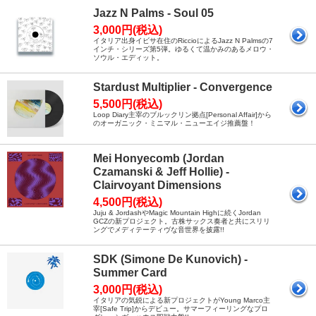
Jazz N Palms - Soul 05
3,000円(税込)
イタリア出身イビサ在住のRiccioによるJazz N Palmsの7
インチ・シリーズ第5弾。ゆるくて温かみのあるメロウ・
ソウル・エディット。
Stardust Multiplier - Convergence
5,500円(税込)
Loop Diary主宰のブルックリン拠点[Personal Affair]から
のオーガニック・ミニマル・ニューエイジ推薦盤！
Mei Honyecomb (Jordan
Czamanski & Jeff Hollie) -
Clairvoyant Dimensions
4,500円(税込)
Juju & JordashやMagic Mountain Highに続くJordan
GCZの新プロジェクト。古株サックス奏者と共にスリリ
ングでメディテーティヴな音世界を披露!!
SDK (Simone De Kunovich) -
Summer Card
3,000円(税込)
イタリアの気鋭による新プロジェクトがYoung Marco主
宰[Safe Trip]からデビュー。サマーフィーリングなプロ