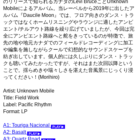
のリリースで知られるカナダのLevi BruceことUnknown
Mobileによるアルバム。当レーベルから2019年に出したア
ルバム『Daucile Moon』では、フロア向きのダンス・トラ
ックではなくホームリスニングやラウンジに適したアンビ
エント/チルアウト路線を繰り広げていましたが、今回は完
全にアンビエント路線へと舵をきっているのが特徴で、旅
先の地や地元カナダでのフィールドレコーディングに加工
や編集を施しながらクールで幻想的なサウンドスケープを
紡ぎ出しています。個人的には久しぶりにダンス・トラッ
クも聴いてみたかったですが、それはまた次回以降という
ことで。揺らめきや瑞々しさを湛えた音風景にじっくり浸
ってください！(Morihiro)
Artist: Unknown Mobile
Title: Field Work
Label: Pacific Rhythm
Format: LP
A1: Touriga Nacional
A2: Basalt
A3: Quartz Road