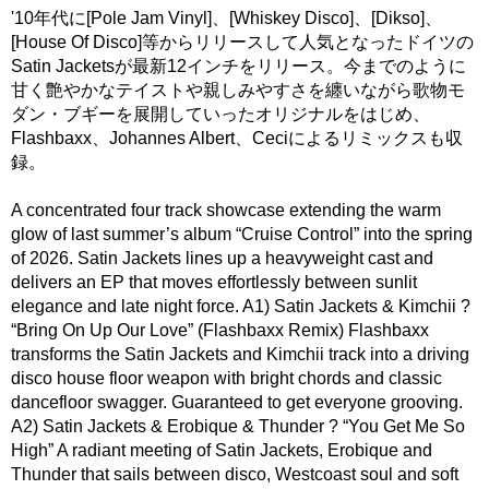
'10年代に[Pole Jam Vinyl]、[Whiskey Disco]、[Dikso]、
[House Of Disco]等からリリースして人気となったドイツの
Satin Jacketsが最新12インチをリリース。今までのように
甘く艶やかなテイストや親しみやすさを纏いながら歌物モ
ダン・ブギーを展開していったオリジナルをはじめ、
Flashbaxx、Johannes Albert、Ceciによるリミックスも収
録。
A concentrated four track showcase extending the warm
glow of last summer’s album “Cruise Control” into the spring
of 2026. Satin Jackets lines up a heavyweight cast and
delivers an EP that moves effortlessly between sunlit
elegance and late night force. A1) Satin Jackets & Kimchii ?
“Bring On Up Our Love” (Flashbaxx Remix) Flashbaxx
transforms the Satin Jackets and Kimchii track into a driving
disco house floor weapon with bright chords and classic
dancefloor swagger. Guaranteed to get everyone grooving.
A2) Satin Jackets & Erobique & Thunder ? “You Get Me So
High” A radiant meeting of Satin Jackets, Erobique and
Thunder that sails between disco, Westcoast soul and soft