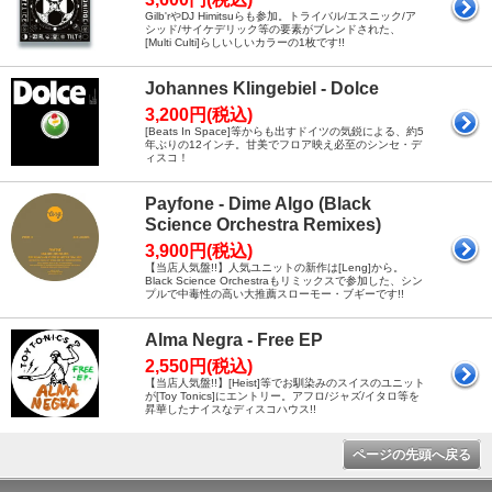
Gilb'rやDJ Himitsuらも参加。トライバル/エスニック/ア
シッド/サイケデリック等の要素がブレンドされた、
[Multi Culti]らしいしいカラーの1枚です!!
Johannes Klingebiel - Dolce
3,200円(税込)
[Beats In Space]等からも出すドイツの気鋭による、約5
年ぶりの12インチ。甘美でフロア映え必至のシンセ・デ
ィスコ！
Payfone - Dime Algo (Black
Science Orchestra Remixes)
3,900円(税込)
【当店人気盤!!】人気ユニットの新作は[Leng]から。
Black Science Orchestraもリミックスで参加した、シン
プルで中毒性の高い大推薦スローモー・ブギーです!!
Alma Negra - Free EP
2,550円(税込)
【当店人気盤!!】[Heist]等でお馴染みのスイスのユニット
が[Toy Tonics]にエントリー。アフロ/ジャズ/イタロ等を
昇華したナイスなディスコハウス!!
ページの先頭へ戻る