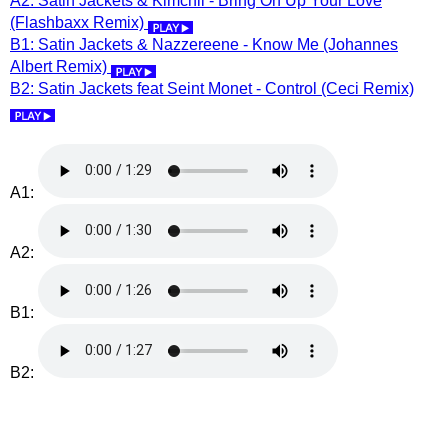
A2: Satin Jackets & Kimchii - Bring On Up Your Love
(Flashbaxx Remix)
B1: Satin Jackets & Nazzereene - Know Me (Johannes
Albert Remix)
B2: Satin Jackets feat Seint Monet - Control (Ceci Remix)
A1:
A2:
B1:
B2: