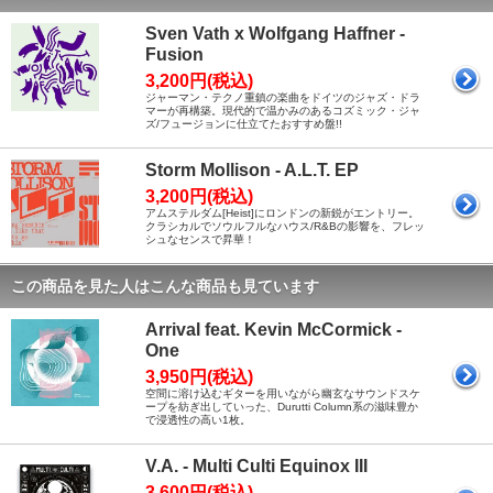
Sven Vath x Wolfgang Haffner -
Fusion
3,200円(税込)
ジャーマン・テクノ重鎮の楽曲をドイツのジャズ・ドラ
マーが再構築。現代的で温かみのあるコズミック・ジャ
ズ/フュージョンに仕立てたおすすめ盤!!
Storm Mollison - A.L.T. EP
3,200円(税込)
アムステルダム[Heist]にロンドンの新鋭がエントリー。
クラシカルでソウルフルなハウス/R&Bの影響を、フレッ
シュなセンスで昇華！
この商品を見た人はこんな商品も見ています
Arrival feat. Kevin McCormick -
One
3,950円(税込)
空間に溶け込むギターを用いながら幽玄なサウンドスケ
ープを紡ぎ出していった、Durutti Column系の滋味豊か
で浸透性の高い1枚。
V.A. - Multi Culti Equinox III
3,600円(税込)