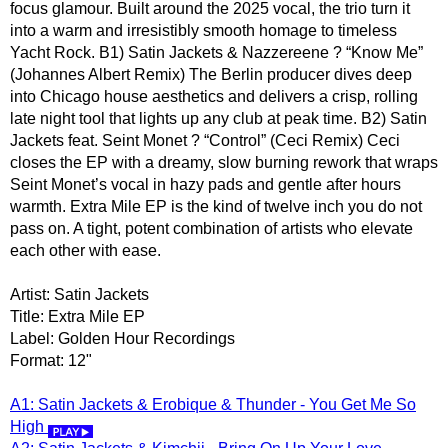
focus glamour. Built around the 2025 vocal, the trio turn it
into a warm and irresistibly smooth homage to timeless
Yacht Rock. B1) Satin Jackets & Nazzereene ? “Know Me”
(Johannes Albert Remix) The Berlin producer dives deep
into Chicago house aesthetics and delivers a crisp, rolling
late night tool that lights up any club at peak time. B2) Satin
Jackets feat. Seint Monet ? “Control” (Ceci Remix) Ceci
closes the EP with a dreamy, slow burning rework that wraps
Seint Monet’s vocal in hazy pads and gentle after hours
warmth. Extra Mile EP is the kind of twelve inch you do not
pass on. A tight, potent combination of artists who elevate
each other with ease.
Artist: Satin Jackets
Title: Extra Mile EP
Label: Golden Hour Recordings
Format: 12"
A1: Satin Jackets & Erobique & Thunder - You Get Me So
High