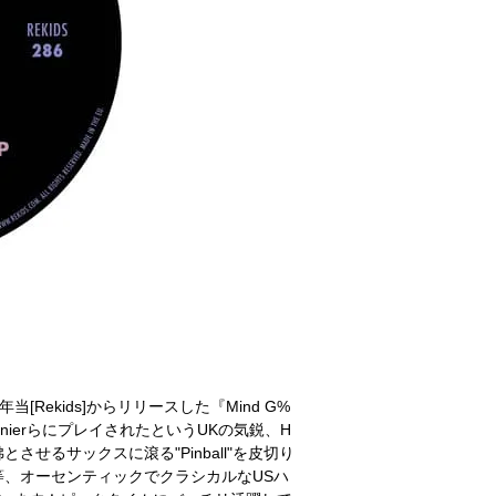
躍し、昨年当[Rekids]からリリースした『Mind G%
urent GarnierらにプレイされたというUKの気鋭、H
ues)”を彷彿とさせるサックスに滾る"Pinball"を皮切り
"等、オーセンティックでクラシカルなUSハ