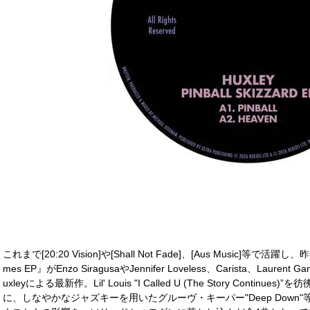
これまで[20:20 Vision]や[Shall Not Fade]、[Aus Music]等で活
mes EP』がEnzo SiragusaやJennifer Loveless、Carista、La
uxleyによる最新作。Lil' Louis "I Called U (The Story Contin
に、しなやかなジャズキーを用いたグルーヴ・キーパー"Deep Down