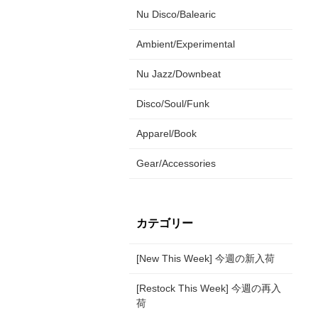
Nu Disco/Balearic
Ambient/Experimental
Nu Jazz/Downbeat
Disco/Soul/Funk
Apparel/Book
Gear/Accessories
カテゴリー
[New This Week] 今週の新入荷
[Restock This Week] 今週の再入
荷