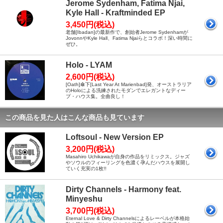
Jerome Sydenham, Fatima Njai,
Kyle Hall - Kraftminded EP
3,450円(税込)
老舗[Ibadan]の最新作で、創始者Jerome Sydenhamが
JovonnやKyle Hall、Fatima Njaiらとコラボ！深い時間に
ぜひ。
Holo - LYAM
2,600円(税込)
[Oath]傘下[Last Year At Marienbad]発、オーストラリア
のHoloによる洗練されたモダンでエレガントなディー
プ・ハウス集。全曲良し！
この商品を見た人はこんな商品も見ています
Loftsoul - New Version EP
3,200円(税込)
Masahiro Uchikawaが自身の作品をリミックス。ジャズ
やソウルのフィーリングを色濃く孕んだハウスを展開し
ていく充実の1枚!!
Dirty Channels - Harmony feat.
Minyeshu
3,700円(税込)
Eternal Love & Dirty Channelsによるレーベルが本格始