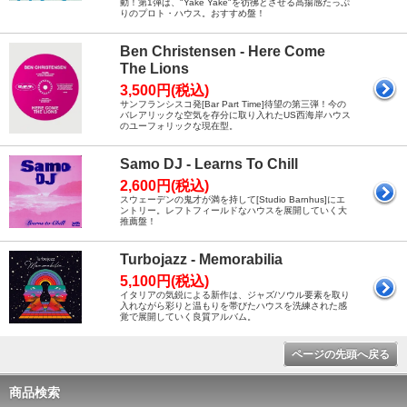
動！第1弾は、"Yake Yake"を彷彿とさせる高揚感たっぷ
りのプロト・ハウス。おすすめ盤！
Ben Christensen - Here Come
The Lions
3,500円(税込)
サンフランシスコ発[Bar Part Time]待望の第三弾！今の
バレアリックな空気を存分に取り入れたUS西海岸ハウス
のユーフォリックな現在型。
Samo DJ - Learns To Chill
2,600円(税込)
スウェーデンの鬼才が満を持して[Studio Barnhus]にエ
ントリー。レフトフィールドなハウスを展開していく大
推薦盤！
Turbojazz - Memorabilia
5,100円(税込)
イタリアの気鋭による新作は、ジャズ/ソウル要素を取り
入れながら彩りと温もりを帯びたハウスを洗練された感
覚で展開していく良質アルバム。
ページの先頭へ戻る
商品検索