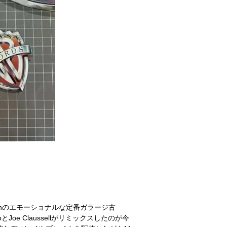
tatonのエモーショナルな定番ガラージ古
 MairoとJoe Claussellがリミックスしたのが今