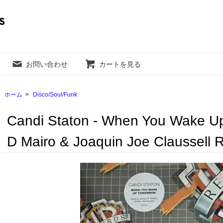
お問い合わせ
カートを見る
ホーム
>
Disco/Soul/Funk
Candi Staton - When You Wake U
D Mairo & Joaquin Joe Claussell 