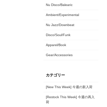
Nu Disco/Balearic
Ambient/Experimental
Nu Jazz/Downbeat
Disco/Soul/Funk
Apparel/Book
Gear/Accessories
カテゴリー
[New This Week] 今週の新入荷
[Restock This Week] 今週の再入
荷