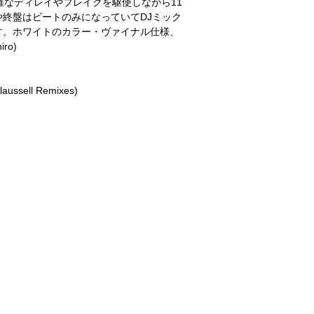
確なディレイやブレイクを駆使しながら11
終盤はビートのみになっていてDJミック
す。ホワイトのカラー・ヴァイナル仕様、
o)
laussell Remixes)