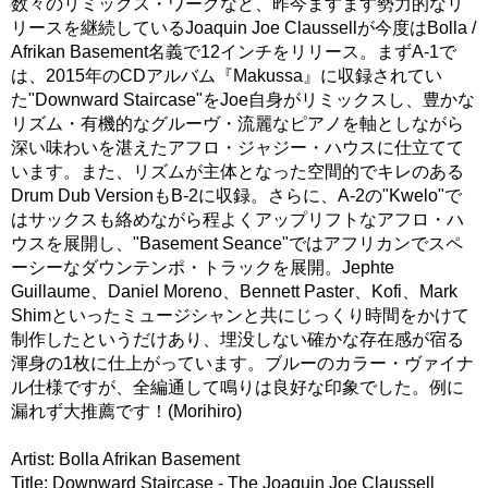
数々のリミックス・ワークなど、昨今ますます勢力的なリ
リースを継続しているJoaquin Joe Claussellが今度はBolla /
Afrikan Basement名義で12インチをリリース。まずA-1で
は、2015年のCDアルバム『Makussa』に収録されてい
た"Downward Staircase"をJoe自身がリミックスし、豊かな
リズム・有機的なグルーヴ・流麗なピアノを軸としながら
深い味わいを湛えたアフロ・ジャジー・ハウスに仕立てて
います。また、リズムが主体となった空間的でキレのある
Drum Dub VersionもB-2に収録。さらに、A-2の"Kwelo"で
はサックスも絡めながら程よくアップリフトなアフロ・ハ
ウスを展開し、"Basement Seance"ではアフリカンでスペ
ーシーなダウンテンポ・トラックを展開。Jephte
Guillaume、Daniel Moreno、Bennett Paster、Kofi、Mark
Shimといったミュージシャンと共にじっくり時間をかけて
制作したというだけあり、埋没しない確かな存在感が宿る
渾身の1枚に仕上がっています。ブルーのカラー・ヴァイナ
ル仕様ですが、全編通して鳴りは良好な印象でした。例に
漏れず大推薦です！(Morihiro)
Artist: Bolla Afrikan Basement
Title: Downward Staircase - The Joaquin Joe Claussell