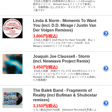
【当店人気盤!!】US西海岸の人気ユニットが[Leng]から
新作をリリース。Richard Senもリミックスで参加し
た、全曲間違いなしのモダン・サイケデリック・ディス
コ集です!!
Linda & Norm - Moments To Want
You (incl. D.D. Mirage / Justin Van
Der Volgen Remixes)
3,800円(税込)
【当店人気盤!!】[Soft Rock For Hard Times]発、程よく
ルーズでレイドバックなブギー/ポップ/AOR。D.D.
MirageとJustinのリミックスも良し!!
Joaquin Joe Claussell - Storm
(incl. Newwave Project Remix)
3,450円(税込)
【当店人気盤、待望のリプレス!!】2013年のエレクトリ
ックでトリッピーなディープ・ハウス傑作が[Mule
Musiq]から初12"化。Kuniyukiによるリミックスも収録し
た大推薦盤!!
The Balek Band - Fragments of
Reality (incl Bufiman & Shubostar
remixes)
3,150円(税込)
リヨン拠点[Hard Fist]発、[Abstrack Records]主宰者によ