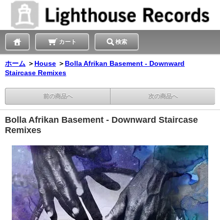
カート
検索
ホーム
＞
House
＞
Bolla Afrikan Basement - Downward
Staircase Remixes
前の商品へ
次の商品へ
Bolla Afrikan Basement - Downward Staircase
Remixes