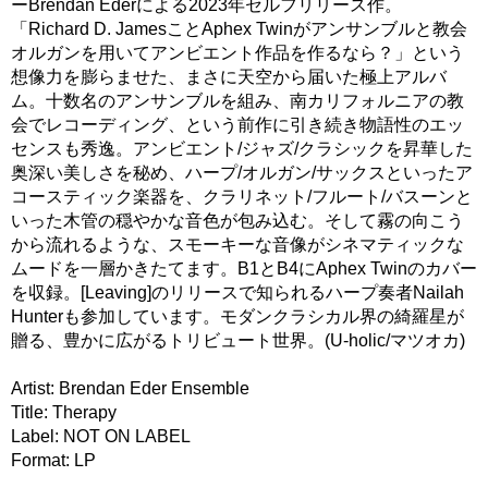
ーBrendan Ederによる2023年セルフリリース作。
「Richard D. JamesことAphex Twinがアンサンブルと教会
オルガンを用いてアンビエント作品を作るなら？」という
想像力を膨らませた、まさに天空から届いた極上アルバ
ム。十数名のアンサンブルを組み、南カリフォルニアの教
会でレコーディング、という前作に引き続き物語性のエッ
センスも秀逸。アンビエント/ジャズ/クラシックを昇華した
奥深い美しさを秘め、ハープ/オルガン/サックスといったア
コースティック楽器を、クラリネット/フルート/バスーンと
いった木管の穏やかな音色が包み込む。そして霧の向こう
から流れるような、スモーキーな音像がシネマティックな
ムードを一層かきたてます。B1とB4にAphex Twinのカバー
を収録。[Leaving]のリリースで知られるハープ奏者Nailah
Hunterも参加しています。モダンクラシカル界の綺羅星が
贈る、豊かに広がるトリビュート世界。(U-holic/マツオカ)
Artist: Brendan Eder Ensemble
Title: Therapy
Label: NOT ON LABEL
Format: LP