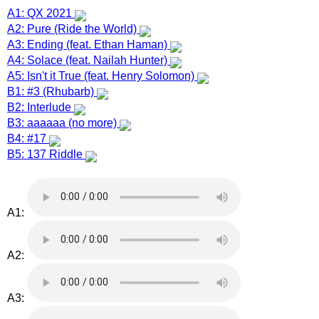
A1: QX 2021
A2: Pure (Ride the World)
A3: Ending (feat. Ethan Haman)
A4: Solace (feat. Nailah Hunter)
A5: Isn't it True (feat. Henry Solomon)
B1: #3 (Rhubarb)
B2: Interlude
B3: aaaaaa (no more)
B4: #17
B5: 137 Riddle
A1:
A2:
A3: