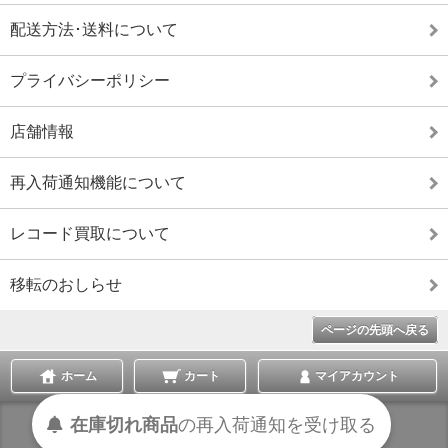
配送方法･送料について
プライバシーポリシー
店舗情報
再入荷通知機能について
レコード買取について
移転のおしらせ
ページの先頭へ戻る
ホーム
カート
マイアカウント
在庫切れ商品
の
再入荷
通知を
受け取る
表示切替 :
スマートフォン
|
PC版