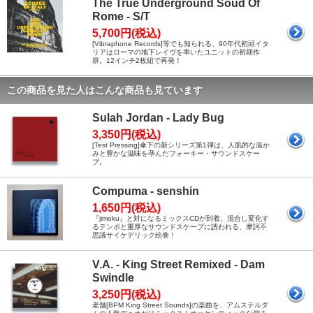
The True Underground Soud Of
Rome - S/T
5,700円(税込)
[Vibraphone Records]等でも知られる、90年代初頭イタ
リアはローマの地下レイヴを率いたユニットの初期作
群。12インチ2枚組で再発！
この商品を見た人はこんな商品も見ています
Sulah Jordan - Lady Bug
3,350円(税込)
[Test Pressing]傘下の新シリーズ第1弾は、人肌的な温か
みと豊かな滋味を孕んだフォーキー・サウンドスケー
プ。
Compuma - senshin
1,650円(税込)
『jimoku』と対になるミックスCDが到着。混合し変化す
るテンポと重厚なサウンドスケープに誘われる、摩訶不
思議サイケデリック絵巻！
V.A. - King Street Remixed - Dam
Swindle
3,250円(税込)
老舗[BPM King Street Sounds]の楽曲を、アムステルダ