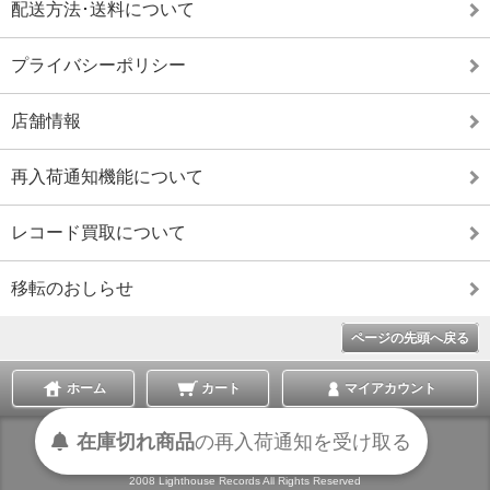
配送方法･送料について
プライバシーポリシー
店舗情報
再入荷通知機能について
レコード買取について
移転のおしらせ
ページの先頭へ戻る
ホーム
カート
マイアカウント
受け取る
通知を
再入荷
の
在庫切れ商品
表示切替 :
スマートフォン
|
PC版
2008 Lighthouse Records All Rights Reserved