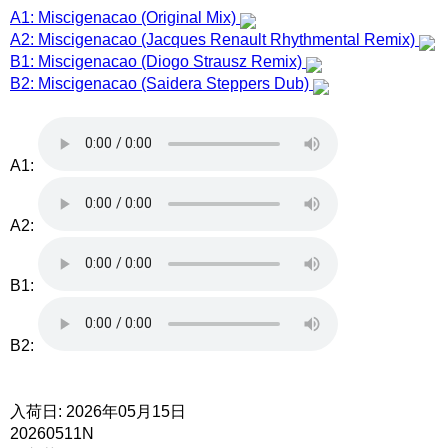
A1: Miscigenacao (Original Mix)
A2: Miscigenacao (Jacques Renault Rhythmental Remix)
B1: Miscigenacao (Diogo Strausz Remix)
B2: Miscigenacao (Saidera Steppers Dub)
A1:
A2:
B1:
B2:
入荷日: 2026年05月15日
20260511N