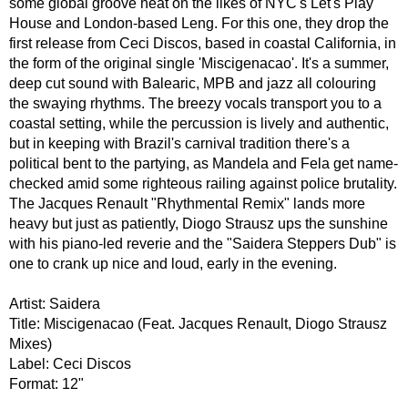
some global groove heat on the likes of NYC's Let's Play
House and London-based Leng. For this one, they drop the
first release from Ceci Discos, based in coastal California, in
the form of the original single 'Miscigenacao'. It's a summer,
deep cut sound with Balearic, MPB and jazz all colouring
the swaying rhythms. The breezy vocals transport you to a
coastal setting, while the percussion is lively and authentic,
but in keeping with Brazil's carnival tradition there's a
political bent to the partying, as Mandela and Fela get name-
checked amid some righteous railing against police brutality.
The Jacques Renault "Rhythmental Remix" lands more
heavy but just as patiently, Diogo Strausz ups the sunshine
with his piano-led reverie and the "Saidera Steppers Dub" is
one to crank up nice and loud, early in the evening.
Artist: Saidera
Title: Miscigenacao (Feat. Jacques Renault, Diogo Strausz
Mixes)
Label: Ceci Discos
Format: 12"