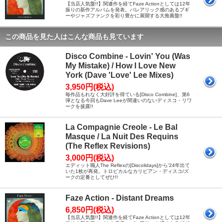
【当店人気盤!!】関連作を経てFaze Actionとしては12年
振りの新作アルバムを発表。バレアリック感のあるブギ
ーやジャズファンクを彩り豊かに展開する大推薦盤!!
この商品を見た人はこんな商品も見ています
Disco Combine - Lovin' You (Was
My Mistake) / How I Love New
York (Dave 'Love' Lee Mixes)
3,950円(税込)
毎作品もれなく大好評を得ている[Disco Combine]、第6
弾となる今回もDave Leeが間違いのないディスコ・リワ
ークを披露!!
La Compagnie Creole - Le Bal
Masque / La Nuit Des Requins
(The Reflex Revisions)
3,000円(税込)
エディット職人The Reflexの[Discolidays]から'24年出て
いた1枚が再発。トロピカルなカリビアン・ディスコ/ズ
ークの定番としてぜひ!!
Faze Action - Distant Dreams
6,850円(税込)
【当店人気盤!!】関連作を経てFaze Actionとしては12年