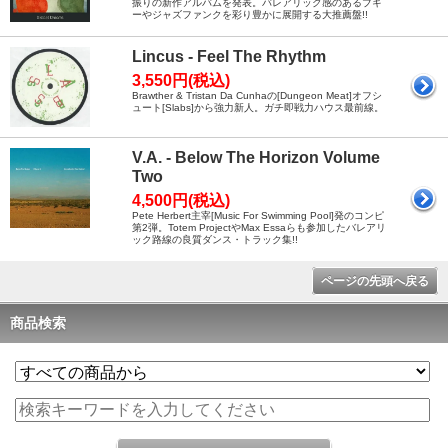
振りの新作アルバムを発表。バレアリック感のあるブギ
ーやジャズファンクを彩り豊かに展開する大推薦盤!!
Lincus - Feel The Rhythm
3,550円(税込)
Brawther & Tristan Da Cunhaの[Dungeon Meat]オフシ
ュート[Slabs]から強力新人。ガチ即戦力ハウス最前線。
V.A. - Below The Horizon Volume
Two
4,500円(税込)
Pete Herbert主宰[Music For Swimming Pool]発のコンピ
第2弾。Totem ProjectやMax Essaらも参加したバレアリ
ック路線の良質ダンス・トラック集!!
ページの先頭へ戻る
商品検索