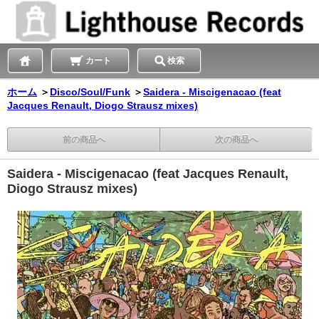
カート
検索
ホーム
＞
Disco/Soul/Funk
＞
Saidera - Miscigenacao (feat
Jacques Renault, Diogo Strausz mixes)
前の商品へ
次の商品へ
Saidera - Miscigenacao (feat Jacques Renault,
Diogo Strausz mixes)