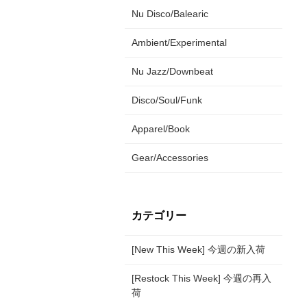
Nu Disco/Balearic
Ambient/Experimental
Nu Jazz/Downbeat
Disco/Soul/Funk
Apparel/Book
Gear/Accessories
カテゴリー
[New This Week] 今週の新入荷
[Restock This Week] 今週の再入
荷