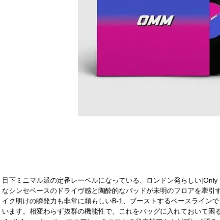
目下ミニマル派の定番レーベルになっている、ロンドン発らしい[Only Mus
なシンセベースのドライヴ感と陶酔的なパッドが未明のフロアを牽引
イク明けの瞬発力も非常に頼もしいB-1、ブーストするベースラインで
います。相変わらず抜群の機能性で、これをバッグに入れておいて困