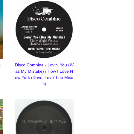
u
Disco Combine - Lovin' You (W
as My Mistake) / How I Love N
ew York (Dave 'Love' Lee Mixe
s)