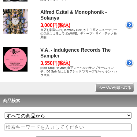
Alfred Czital & Monophonik -
Solanya
3,000円(税込)
当店お馴染みの[Harmony Rec.]から主宰とニューデリー
の気鋭によるコラボが登場。ディープ・サイ・テクノ推
薦盤！
V.A. - Indulgence Records The
Sampler
3,550円(税込)
[Non Stop Rhythm]傘下レーベルのサンプラー12イン
チ。DJ Splitらによるアシッド/ブリープ/ジャッキン・ハ
ウス集！
ページの先頭へ戻る
商品検索