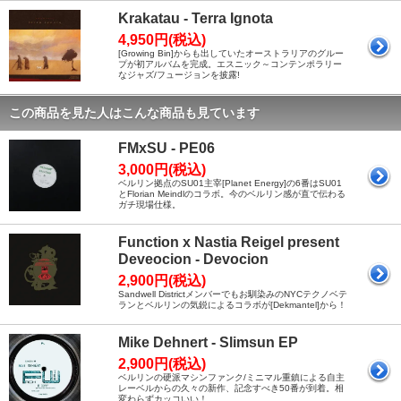
Krakatau - Terra Ignota
4,950円(税込)
[Growing Bin]からも出していたオーストラリアのグルー
プが初アルバムを完成。エスニック～コンテンポラリー
なジャズ/フュージョンを披露!
この商品を見た人はこんな商品も見ています
FMxSU - PE06
3,000円(税込)
ベルリン拠点のSU01主宰[Planet Energy]の6番はSU01
とFlorian Meindlのコラボ。今のベルリン感が直で伝わる
ガチ現場仕様。
Function x Nastia Reigel present
Deveocion - Devocion
2,900円(税込)
Sandwell Districtメンバーでもお馴染みのNYCテクノベテ
ランとベルリンの気鋭によるコラボが[Dekmantel]から！
Mike Dehnert - Slimsun EP
2,900円(税込)
ベルリンの硬派マシンファンク/ミニマル重鎮による自主
レーベルからの久々の新作、記念すべき50番が到着。相
変わらずカッコいい！