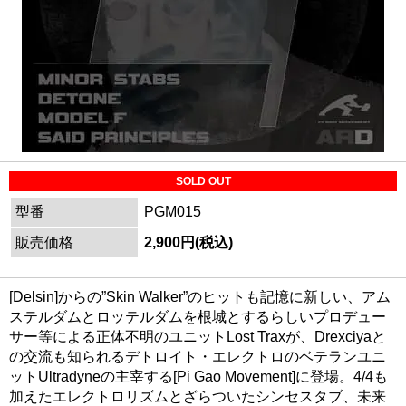
SOLD OUT
型番
PGM015
販売価格
2,900円(税込)
[Delsin]からの”Skin Walker”のヒットも記憶に新しい、アム
ステルダムとロッテルダムを根城とするらしいプロデュー
サー等による正体不明のユニットLost Traxが、Drexciyaと
の交流も知られるデトロイト・エレクトロのベテランユニ
ットUltradyneの主宰する[Pi Gao Movement]に登場。4/4も
加えたエレクトロリズムとざらついたシンセスタブ、未来