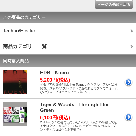
ページの先頭へ戻る
この商品のカテゴリー
Techno/Electro
商品カテゴリー一覧
同時購入商品
EDB - Koeru
5,200円(税込)
イタリアの気鋭が[Mother Tongue]からフル・アルバムを
発表。ジャズ/ソウル/ファンク感のあるモダンでウォーム
なハウス～ブロークンビーツ集です。
Tiger & Woods - Through The
Green
6,100円(税込)
2011年にCDのみで出ていた1stアルバムが15年越しで初
アナログ化。彼らならではのルーピーでキレのあるモダ
ン・ディスコは今なお有効です！