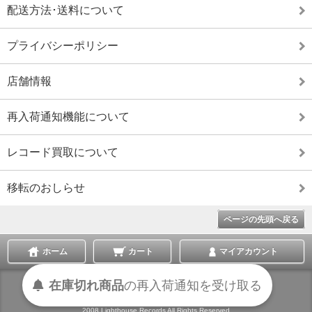
配送方法･送料について
プライバシーポリシー
店舗情報
再入荷通知機能について
レコード買取について
移転のおしらせ
ページの先頭へ戻る
ホーム
カート
マイアカウント
在庫切れ商品
の
再入荷
通知を
受け取る
表示切替 :
スマートフォン
|
PC版
2008 Lighthouse Records All Rights Reserved