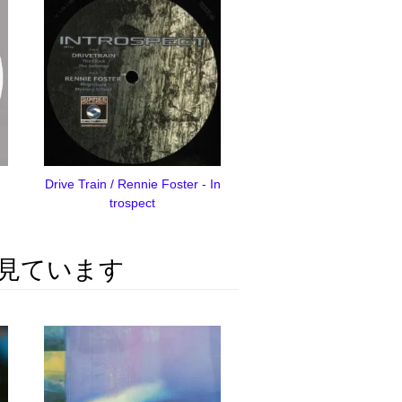
Drive Train / Rennie Foster - In
trospect
見ています