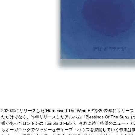
2020年にリリースした"Harnessed The Wind EP"や2022年にリリースし
ただけでなく、昨年リリースしたアルバム『Blessings Of The S
響があったロンドンのHumble B Flatが、それに続く待望のニュ
らオーガニックでジャジーなディープ・ハウスを展開していく作風は