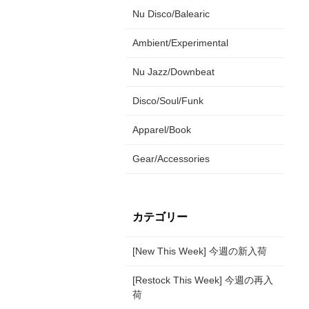
Nu Disco/Balearic
Ambient/Experimental
Nu Jazz/Downbeat
Disco/Soul/Funk
Apparel/Book
Gear/Accessories
カテゴリー
[New This Week] 今週の新入荷
[Restock This Week] 今週の再入
荷