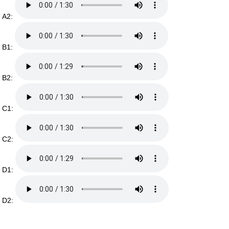
A2:
B1:
B2:
C1:
C2:
D1:
D2: