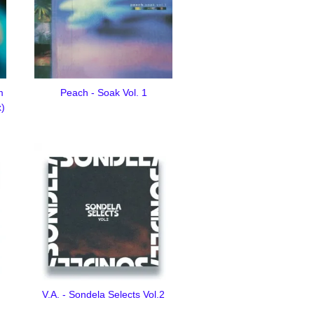
m
Peach - Soak Vol. 1
x)
V.A. - Sondela Selects Vol.2