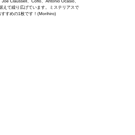
sell、Coflo、Antonio Ocasio、
り腰を据えて繰り広げています。ミステリアスで
の1枚です！(Morihiro)