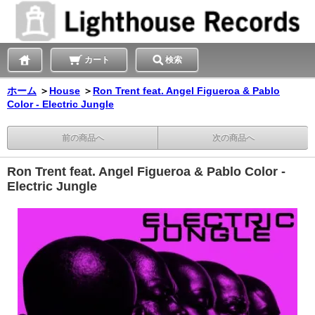
カート
検索
ホーム
＞
House
＞
Ron Trent feat. Angel Figueroa & Pablo
Color - Electric Jungle
前の商品へ
次の商品へ
Ron Trent feat. Angel Figueroa & Pablo Color -
Electric Jungle