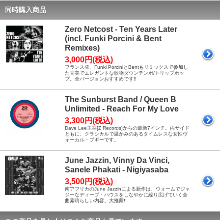
同時購入商品
Zero Netcost - Ten Years Later
(incl. Funki Porcini & Bent
Remixes)
3,000円(税込)
フランス発、Funki PorciniとBentもリミックスで参加し
た甘美でエレガントな歌物ダウンテンポ/トリップホッ
プ。全バージョンおすすめです!!
The Sunburst Band / Queen B
Unlimited - Reach For My Love
3,300円(税込)
Dave Lee主宰[Z Records]からの最新7インチ。両サイド
ともに、クラシカルで温かみのあるタイムレスな女性ヴ
ォーカル・ブギーです。
June Jazzin, Vinny Da Vinci,
Sanele Phakati - Nigiyasaba
3,500円(税込)
南アフリカのJune Jazzinによる新作は、ウォームでジャ
ジーなディープ・ハウスをしなやかに繰り広げていく全
曲素晴らしい内容。大推薦!!