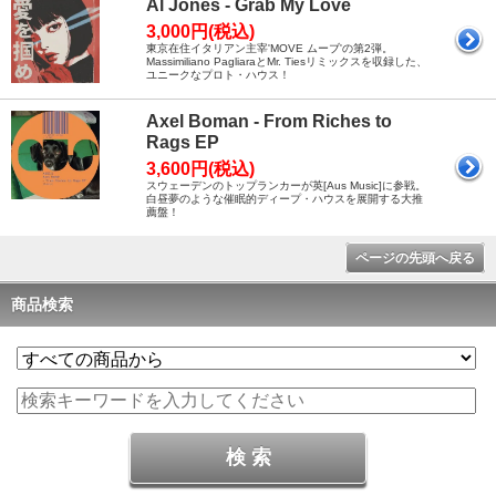
Al Jones - Grab My Love
3,000円(税込)
東京在住イタリアン主宰'MOVE ムーブ'の第2弾。
Massimiliano PagliaraとMr. Tiesリミックスを収録した、
ユニークなプロト・ハウス！
Axel Boman - From Riches to
Rags EP
3,600円(税込)
スウェーデンのトップランカーが英[Aus Music]に参戦。
白昼夢のような催眠的ディープ・ハウスを展開する大推
薦盤！
ページの先頭へ戻る
商品検索