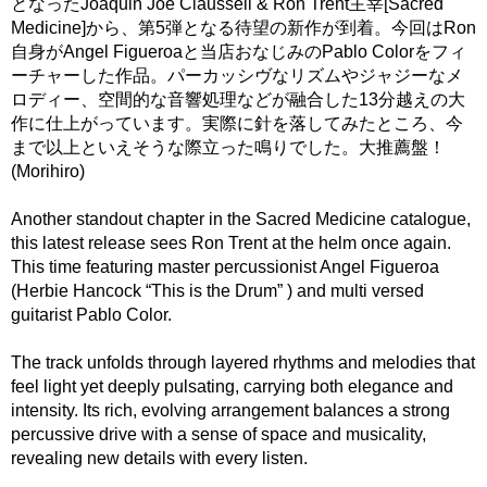
となったJoaquin Joe Claussell & Ron Trent主宰[Sacred
Medicine]から、第5弾となる待望の新作が到着。今回はRon
自身がAngel Figueroaと当店おなじみのPablo Colorをフィ
ーチャーした作品。パーカッシヴなリズムやジャジーなメ
ロディー、空間的な音響処理などが融合した13分越えの大
作に仕上がっています。実際に針を落してみたところ、今
まで以上といえそうな際立った鳴りでした。大推薦盤！
(Morihiro)
Another standout chapter in the Sacred Medicine catalogue,
this latest release sees Ron Trent at the helm once again.
This time featuring master percussionist Angel Figueroa
(Herbie Hancock “This is the Drum” ) and multi versed
guitarist Pablo Color.
The track unfolds through layered rhythms and melodies that
feel light yet deeply pulsating, carrying both elegance and
intensity. Its rich, evolving arrangement balances a strong
percussive drive with a sense of space and musicality,
revealing new details with every listen.