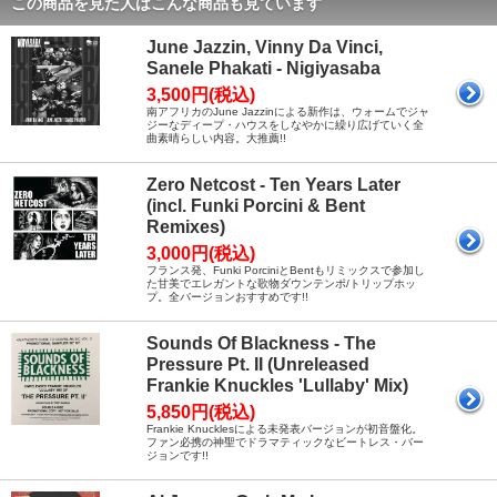
この商品を見た人はこんな商品も見ています
June Jazzin, Vinny Da Vinci,
Sanele Phakati - Nigiyasaba
3,500円(税込)
南アフリカのJune Jazzinによる新作は、ウォームでジャ
ジーなディープ・ハウスをしなやかに繰り広げていく全
曲素晴らしい内容。大推薦!!
Zero Netcost - Ten Years Later
(incl. Funki Porcini & Bent
Remixes)
3,000円(税込)
フランス発、Funki PorciniとBentもリミックスで参加し
た甘美でエレガントな歌物ダウンテンポ/トリップホッ
プ。全バージョンおすすめです!!
Sounds Of Blackness - The
Pressure Pt. II (Unreleased
Frankie Knuckles 'Lullaby' Mix)
5,850円(税込)
Frankie Knucklesによる未発表バージョンが初音盤化。
ファン必携の神聖でドラマティックなビートレス・バー
ジョンです!!