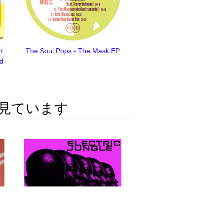
t
The Soul Pops - The Mask EP
od
見ています