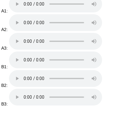
A1:
A2:
A3:
B1:
B2:
B3: