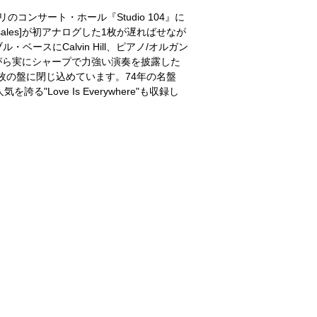
パリのコンサート・ホール『Studio 104』に
ales]が初アナログした1枚が遅ればせなが
ブル・ベースにCalvin Hill、ピアノ/オルガン
りながら実にシャープで力強い演奏を披露した
枚の盤に閉じ込めています。74年の名盤
る"Love Is Everywhere"も収録し