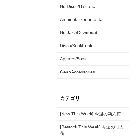
Nu Disco/Balearic
Ambient/Experimental
Nu Jazz/Downbeat
Disco/Soul/Funk
Apparel/Book
Gear/Accessories
カテゴリー
[New This Week] 今週の新入荷
[Restock This Week] 今週の再入
荷