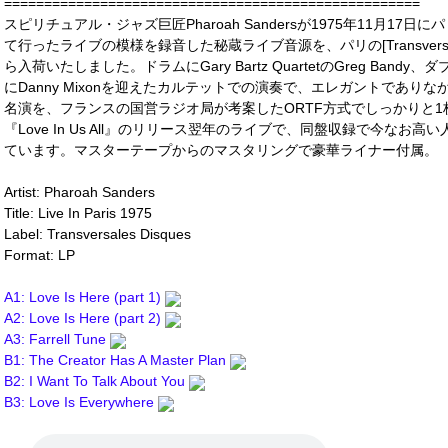
====================================================
スピリチュアル・ジャズ巨匠Pharoah Sandersが1975年11月17日に
て行ったライブの模様を録音した秘蔵ライブ音源を、パリの[Transvers
ら入荷いたしました。ドラムにGary Bartz QuartetのGreg Bandy、ダ
にDanny Mixonを迎えたカルテットでの演奏で、エレガントであ
名演を、フランスの国営ラジオ局が考案したORTF方式でしっかりと1
『Love In Us All』のリリース翌年のライブで、同盤収録で今なお高い人気を誇
ています。マスターテープからのマスタリングで豪華ライナー付属。
Artist: Pharoah Sanders
Title: Live In Paris 1975
Label: Transversales Disques
Format: LP
A1: Love Is Here (part 1)
A2: Love Is Here (part 2)
A3: Farrell Tune
B1: The Creator Has A Master Plan
B2: I Want To Talk About You
B3: Love Is Everywhere