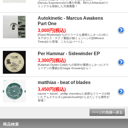
[Genau Experience]の1番が到着。時の人Shkedulのリ
ミックスも収録した大推薦盤！
Autokinetic - Marcus Awakens
Part One
3,000円(税込)
[Fixed Rhythms]からのリリースも素晴らしかったUSミ
ネアポリス・テクノ重鎮が独ミュンヘンの[Different
Times]から登場、こちらはパート1。
Per Hammar - Sidewinder EP
3,300円(税込)
[Kalahari Oyster Cult]からの前作が素晴らしかったスウ
ェーデンの重鎮が[Craigie Knowes]から！
matthias - beat of blades
3,450円(税込)
naone + daniel、phillip chernikovと抜群なリリースが続
いたアムステルダム[down2earth]からまたしても傑作が
登場！
ページの先頭へ戻る
商品検索