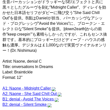
生音パーカッションがドラッギーなSE/エフェクトと共に
黒々としたグルーヴを刻む”Midnight Caller”、ディレイを効
かせた日本語セリフがダビーに飛び交う”She Said Chill
Out”を提供。B面はDanielが担当、パーカッシヴなアシッ
ド・プログレッシヴ”Avoid the Voices”に、ブロークン・エ
レクトロな”Silent Smoke”を提供。[down2earth]からの前
作”keep creepin’”も素晴らしかったですが、これもセンス抜
群です。基本的にプロッギーだけどディープ・ハウスの感
触も濃厚。デジタルは￡1,000なので実質ヴァイナルオンリ
ー！(Dr. Nishimura)
Artist: Naone, denial C
Title: onversations In Dreams
Label: Braintickle
Format: 12"
A1: Naone - Midnight Caller
A2: Naone - She Said Chill Out
B1: denial - Avoid The Voices
B2: denial - Silent Smoke