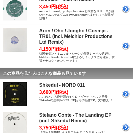
3,450円(税込)
naone + daniel、phillip chernikovと抜群なリリースが続
いたアムステルダム[down2earth]からまたしても傑作が
登場！
Aron / Oho / Jongho / Cosmjn -
TR01 (incl. Melchior Productions
Ltd Remix)
4,150円(税込)
韓国モダン・ミニマル・シーンの新興レーベル第1弾。
Melchior Productions Ltdによるリミックスにも注目。実
質アナログ・オンリーです！
この商品を見た人はこんな商品も見ています
Shkedul - NORD 011
3,600円(税込)
ここのところ絶好調のイタロ・ダーク・ハウス番長
Shkedulの主宰[NORD LTD]からの新作EP。文句無し！
Stefano Conte - The Landing EP
(incl. Shkedul Remix)
3,750円(税込)
【当店人気盤!!】イタリアから気になる新レーベル