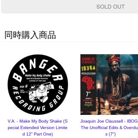
SOLD OUT
同時購入商品
V.A. - Make My Body Shake (S
Joaquin Joe Claussell - IBO
pecial Extended Version Limite
The Unofficial Edits & Overd
d 12" Part One)
s (7")