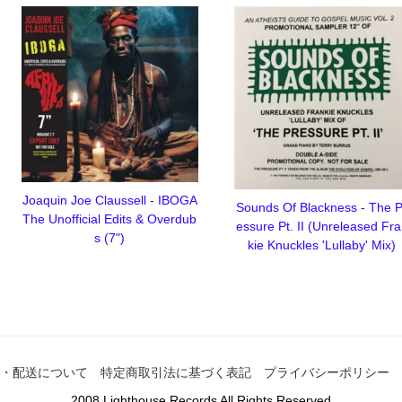
Joaquin Joe Claussell - IBOGA
Sounds Of Blackness - The P
The Unofficial Edits & Overdub
essure Pt. II (Unreleased Fr
s (7")
kie Knuckles 'Lullaby' Mix)
・配送について
特定商取引法に基づく表記
プライバシーポリシー
2008 Lighthouse Records All Rights Reserved