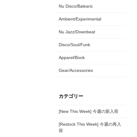
Nu Disco/Balearic
Ambient/Experimental
Nu Jazz/Downbeat
Disco/Soul/Funk
Apparel/Book
Gear/Accessories
カテゴリー
[New This Week] 今週の新入荷
[Restock This Week] 今週の再入
荷