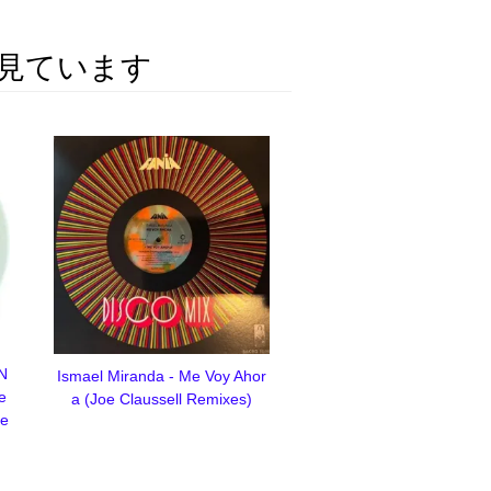
見ています
 N
Ismael Miranda - Me Voy Ahor
e
a (Joe Claussell Remixes)
xe