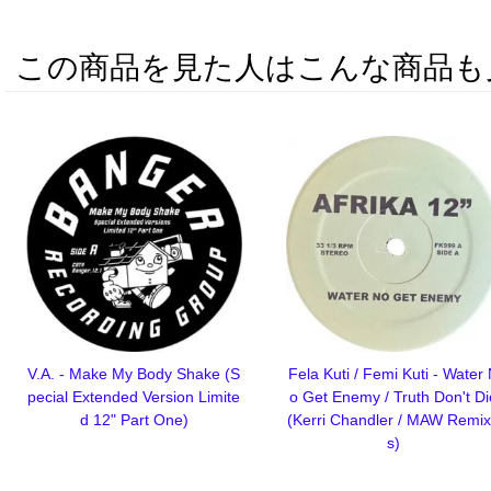
この商品を見た人はこんな商品も
V.A. - Make My Body Shake (S
Fela Kuti / Femi Kuti - Water
pecial Extended Version Limite
o Get Enemy / Truth Don't Di
d 12" Part One)
(Kerri Chandler / MAW Remi
s)