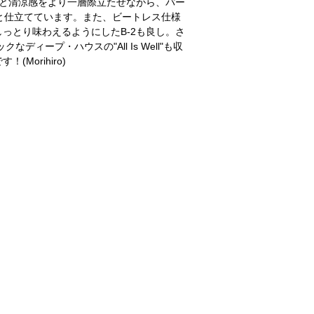
曲の透明感と清涼感をより一層際立たせながら、パー
と仕立てています。また、ビートレス仕様
っとり味わえるようにしたB-2も良し。さ
なディープ・ハウスの"All Is Well"も収
orihiro)