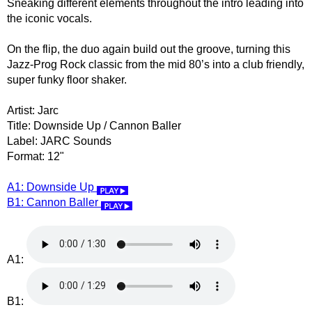
Sneaking different elements throughout the intro leading into
the iconic vocals.
On the flip, the duo again build out the groove, turning this
Jazz-Prog Rock classic from the mid 80’s into a club friendly,
super funky floor shaker.
Artist: Jarc
Title: Downside Up / Cannon Baller
Label: JARC Sounds
Format: 12"
A1: Downside Up
B1: Cannon Baller
A1:
B1: