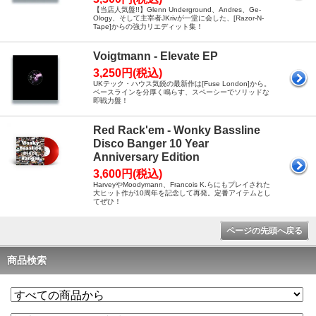
【当店人気盤!!】Glenn Underground、Andres、Ge-
Ology、そして主宰者JKrivが一堂に会した、[Razor-N-
Tape]からの強力リエディット集！
Voigtmann - Elevate EP
3,250円(税込)
UKテック・ハウス気鋭の最新作は[Fuse London]から。
ベースラインを分厚く鳴らす、スペーシーでソリッドな
即戦力盤！
Red Rack'em - Wonky Bassline
Disco Banger 10 Year
Anniversary Edition
3,600円(税込)
HarveyやMoodymann、Francois K.らにもプレイされた
大ヒット作が10周年を記念して再発。定番アイテムとし
てぜひ！
ページの先頭へ戻る
商品検索