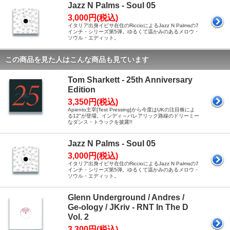
Jazz N Palms - Soul 05
3,000円(税込)
イタリア出身イビサ在住のRiccioによるJazz N Palmsの7
インチ・シリーズ第5弾。ゆるくて温かみのあるメロウ・
ソウル・エディット。
この商品を見た人はこんな商品も見ています
Tom Sharkett - 25th Anniversary
Edition
3,350円(税込)
Apiento主宰[Test Pressing]から今度はUKの注目株によ
る12"が登場。インディ～バレアリック路線のドリーミー
なダンス・トラックを披露!!
Jazz N Palms - Soul 05
3,000円(税込)
イタリア出身イビサ在住のRiccioによるJazz N Palmsの7
インチ・シリーズ第5弾。ゆるくて温かみのあるメロウ・
ソウル・エディット。
Glenn Underground / Andres /
Ge-ology / JKriv - RNT In The D
Vol. 2
3,300円(税込)