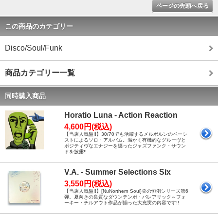
ページの先頭へ戻る
この商品のカテゴリー
Disco/Soul/Funk
商品カテゴリー一覧
同時購入商品
Horatio Luna - Action Reaction
4,600円(税込)
【当店人気盤!!】30/70でも活躍するメルボルンのベーシ
ストによるソロ・アルバム。温かく有機的なグルーヴと
ポジティヴなエナジーを纏ったジャズファンク・サウン
ドを披露!!
V.A. - Summer Selections Six
3,550円(税込)
【当店人気盤!!】[NuNorthern Soul]発の恒例シリーズ第6
弾。夏向きの良質なダウンテンポ・バレアリック～フォ
ーキー・チルアウト作品が揃った大充実の内容です!!