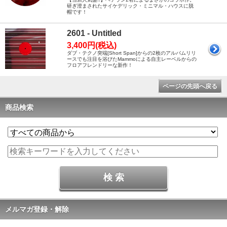
研ぎ澄まされたサイケデリック・ミニマル・ハウスに脱
帽です！
2601 - Untitled
3,400円(税込)
ダブ・テクノ突端[Short Span]からの2枚のアルバムリリ
ースでも注目を浴びたMammoによる自主レーベルからの
フロアフレンドリーな新作！
ページの先頭へ戻る
商品検索
メルマガ登録・解除