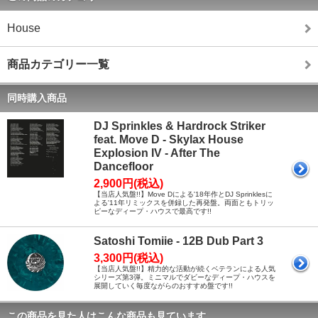
House
商品カテゴリー一覧
同時購入商品
DJ Sprinkles & Hardrock Striker
feat. Move D - Skylax House
Explosion IV - After The
Dancefloor
2,900円(税込)
【当店人気盤!!】Move Dによる'18年作とDJ Sprinklesに
よる'11年リミックスを併録した再発盤。両面ともトリッ
ピーなディープ・ハウスで最高です!!
Satoshi Tomiie - 12B Dub Part 3
3,300円(税込)
【当店人気盤!!】精力的な活動が続くベテランによる人気
シリーズ第3弾。ミニマルでダビーなディープ・ハウスを
展開していく毎度ながらのおすすめ盤です!!
この商品を見た人はこんな商品も見ています