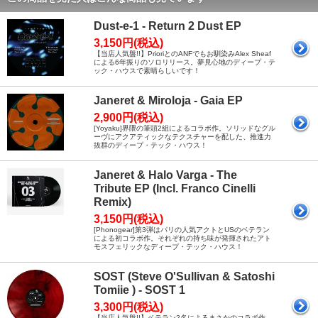
Dust-e-1 - Return 2 Dust EP
3,150円(税込)
【当店人気盤!!】PrioriとのANFでもお馴染みAlex Sheaf
による6年振りのソロリリース。夢見心地のディープ・テ
ック・ハウスで素晴らしいです！
Janeret & Miroloja - Gaia EP
2,900円(税込)
[Yoyaku]界隈の筆頭2組によるコラボ作。ソリッドなグル
ーヴにアクアティックなテクスチャーを配した、推進力
抜群のディープ・テック・ハウス！
Janeret & Halo Varga - The
Tribute EP (Incl. Franco Cinelli
Remix)
3,150円(税込)
[Phonogear]第3弾はパリの人気アクトとUSのベテラン
による初コラボ作。それぞれの持ち味が発揮されたアト
モスフェリックなディープ・テック・ハウス！
SOST (Steve O'Sullivan & Satoshi
Tomiie ) - SOST 1
3,300円(税込)
【当店人気盤!!】ベテラン2名によるまさかのコラボ作。