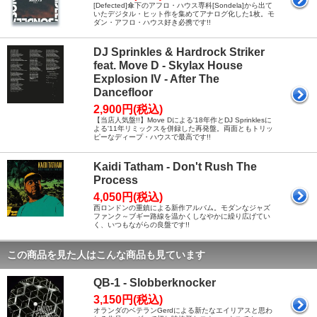
[Defected]傘下のアフロ・ハウス専科[Sondela]から出て
いたデジタル・ヒット作を集めてアナログ化した1枚。モ
ダン・アフロ・ハウス好き必携です!!
DJ Sprinkles & Hardrock Striker
feat. Move D - Skylax House
Explosion IV - After The
Dancefloor
2,900円(税込)
【当店人気盤!!】Move Dによる'18年作とDJ Sprinklesに
よる'11年リミックスを併録した再発盤。両面ともトリッ
ピーなディープ・ハウスで最高です!!
Kaidi Tatham - Don't Rush The
Process
4,050円(税込)
西ロンドンの重鎮による新作アルバム。モダンなジャズ
ファンク～ブギー路線を温かくしなやかに繰り広げてい
く、いつもながらの良盤です!!
この商品を見た人はこんな商品も見ています
QB-1 - Slobberknocker
3,150円(税込)
オランダのベテランGerdによる新たなエイリアスと思わ