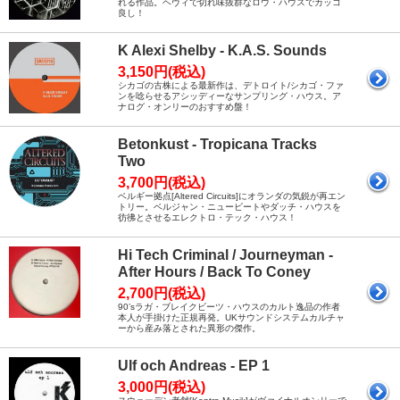
れる作品。ヘヴィで切れ味抜群なロウ・ハウスでカッコ
良し！
K Alexi Shelby - K.A.S. Sounds
3,150円(税込)
シカゴの古株による最新作は、デトロイト/シカゴ・ファ
ンを唸らせるアシッディーなサンプリング・ハウス。ア
ナログ・オンリーのおすすめ盤！
Betonkust - Tropicana Tracks
Two
3,700円(税込)
ベルギー拠点[Altered Circuits]にオランダの気鋭が再エン
トリー。ベルジャン・ニュービートやダッチ・ハウスを
彷彿とさせるエレクトロ・テック・ハウス！
Hi Tech Criminal / Journeyman -
After Hours / Back To Coney
2,700円(税込)
90’sラガ・ブレイクビーツ・ハウスのカルト逸品の作者
本人が手掛けた正規再発。UKサウンドシステムカルチャ
ーから産み落とされた異形の傑作。
Ulf och Andreas - EP 1
3,000円(税込)