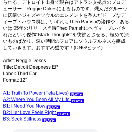
られる、デトロイト出身で現在はアトランタ拠点のプロデ
ューサー、Reggie Dokesによるものです。燻んだグルーヴ
に仄暗いジャズやソウルのエレメントを孕んだドープなデ
ィープ・ハウス群は、いずれもTheo Parrishの諸作や、ある
いは’05年のリリース当時Theo Parrishにヘヴィープレイさ
れたという傑作"Black Thoughts"を彷彿とさせる、極めて渋
いものばかり。深い時間のフロアにソウルフルネスを醸成
していきます。おすすめ盤です！(DNG/ヒライ)
Artist: Reggie Dokes
Title: Detroit Deepness EP
Label: Third Ear
Format: 12"
A1: Truth To Power (Fela Lives)
A2: Where You Been All My Life
B1: I Need You Now
B2: Her Love Feels Right
B3: Seek Stillness