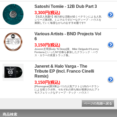
Satoshi Tomiie - 12B Dub Part 3
3,300円(税込)
【当店人気盤!!】精力的な活動が続くベテランによる人気
シリーズ第3弾。ミニマルでダビーなディープ・ハウスを
展開していく毎度ながらのおすすめ盤です!!
Various Artists - BND Projects Vol
6
3,150円(税込)
Jovonn主宰[Body 'N Deep]発、Mike DelgadoやLenny
FontanaといったNY古株も参加したクラシック・ハウ
ス・カラーの良質トラック集。
Janeret & Halo Varga - The
Tribute EP (Incl. Franco Cinelli
Remix)
3,150円(税込)
[Phonogear]第3弾はパリの人気アクトとUSのベテラン
による初コラボ作。それぞれの持ち味が発揮されたアト
モスフェリックなディープ・テック・ハウス！
ページの先頭へ戻る
商品検索