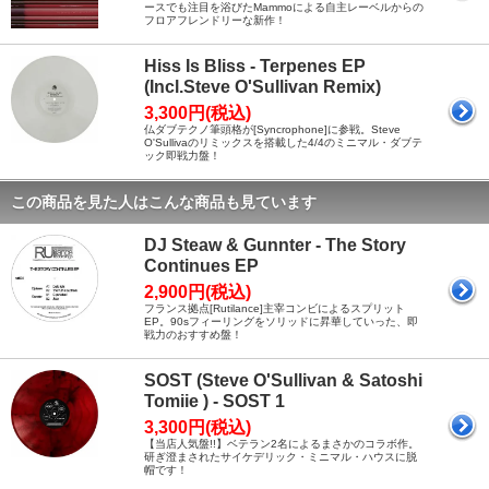
ースでも注目を浴びたMammoによる自主レーベルからの
フロアフレンドリーな新作！
Hiss Is Bliss - Terpenes EP
(Incl.Steve O'Sullivan Remix)
3,300円(税込)
仏ダブテクノ筆頭格が[Syncrophone]に参戦。Steve
O'Sullivaのリミックスを搭載した4/4のミニマル・ダブテ
ック即戦力盤！
この商品を見た人はこんな商品も見ています
DJ Steaw & Gunnter - The Story
Continues EP
2,900円(税込)
フランス拠点[Rutilance]主宰コンビによるスプリット
EP。90sフィーリングをソリッドに昇華していった、即
戦力のおすすめ盤！
SOST (Steve O'Sullivan & Satoshi
Tomiie ) - SOST 1
3,300円(税込)
【当店人気盤!!】ベテラン2名によるまさかのコラボ作。
研ぎ澄まされたサイケデリック・ミニマル・ハウスに脱
帽です！