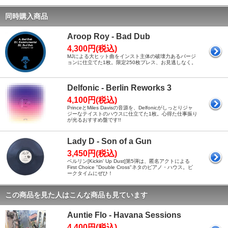
同時購入商品
Aroop Roy - Bad Dub
4,300円(税込)
MJによる大ヒット曲をインスト主体の破壊力あるバージ
ョンに仕立てた1枚。限定250枚プレス、お見逃しなく。
Delfonic - Berlin Reworks 3
4,100円(税込)
PrinceとMiles Davisの音源を、Delfonicがしっとりジャ
ジーなテイストのハウスに仕立てた1枚。心得た仕事振り
が光るおすすめ盤です!!
Lady D - Son of a Gun
3,450円(税込)
ベルリン[Kickin' Up Dust]第5弾は、匿名アクトによる
First Choice "Double Cross"ネタのピアノ・ハウス。ピ
ークタイムにぜひ！
この商品を見た人はこんな商品も見ています
Auntie Flo - Havana Sessions
4,400円(税込)