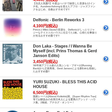
【当店人気盤!!】今度はハバナで録音した音源を12イン
チ化。Aundrew Ashongを迎えたアフロ・ジャズファン
クをはじめ、全曲おすすめです!!
Delfonic - Berlin Reworks 3
4,100円(税込)
PrinceとMiles Davisの音源を、Delfonicがしっとりジャ
ジーなテイストのハウスに仕立てた1枚。心得た仕事振り
が光るおすすめ盤です!!
Don Laka - Stages / I Wanna Be
Myself (incl. Prins Thomas & Gerd
Janson Edits)
3,450円(税込)
'86年南アフリカ産の人気シンセ・ブギーが[Running
Back]から正規再発。Gerd Jansonによる新Editも収録し
たおすすめ盤!!
YURI SUZUKI - BLESS THIS ACID
HOUSE
6,500円(税込)
国産レーベル[Abend Kollektiv]発、[Super Rhythm Trax]
等でお馴染みの在英日本人による驚異のアシッド・ハウ
ス集。2枚組、アナログ・オンリー！