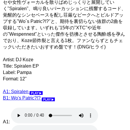
セや女性ヴォーカルを散りばめじっくりと展開してい
く"Spiralen"、鳴り良いパーカッションに残響するコード、
覚醒的なシンセベースを配し荘厳なピークへとビルドアッ
プする"Wo´s Patric?!?"と、期待を裏切らない抜群の2曲を
収録しています。いずれも’15年の"XTC"や近年
の"Wespennest"といった傑作を彷彿とさせる陶酔感を孕ん
でおり、Koze節炸裂と言える1枚。ファンならずともチェ
ックいただきたいおすすめ盤です！(DNG/ヒライ)
Artist: DJ Koze
Title: Spiralen EP
Label: Pampa
Format: 12"
A1: Spiralen
B1: Wo's Patric?!?
A1: