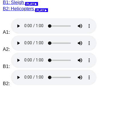
B1: Sleigh
B2: Helicopters
A1:
A2:
B1:
B2: