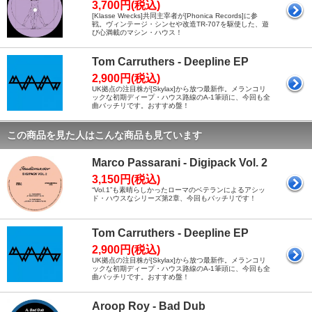
3,700円(税込)
[Klasse Wrecks]共同主宰者が[Phonica Records]に参
戦。ヴィンテージ・シンセや改造TR-707を駆使した、遊
び心満載のマシン・ハウス！
Tom Carruthers - Deepline EP
2,900円(税込)
UK拠点の注目株が[Skylax]から放つ最新作。メランコリ
ックな初期ディープ・ハウス路線のA-1筆頭に、今回も全
曲バッチリです。おすすめ盤！
この商品を見た人はこんな商品も見ています
Marco Passarani - Digipack Vol. 2
3,150円(税込)
“Vol.1”も素晴らしかったローマのベテランによるアシッ
ド・ハウスなシリーズ第2章、今回もバッチリです！
Tom Carruthers - Deepline EP
2,900円(税込)
UK拠点の注目株が[Skylax]から放つ最新作。メランコリ
ックな初期ディープ・ハウス路線のA-1筆頭に、今回も全
曲バッチリです。おすすめ盤！
Aroop Roy - Bad Dub