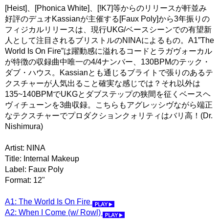
[Heist]、[Phonica White]、[!K7]等からのリリースが軒並み
好評のデュオKassianが主催する[Faux Poly]から3年振りの
フィジカルリリースは、現行UKG/ベースシーンでの有望新
人として注目されるブリストルのNINAによるもの。A1”The
World Is On Fire”は躍動感に溢れるコードとラガヴォーカル
が特徴の収録曲中唯一の4/4ナンバー、130BPMのテック・
ダブ・ハウス。Kassianとも通じるブライトで張りのあるテ
クスチャーが人気出ること確実な感じでは？それ以外は
135~140BPMでUKGとダブステップの狭間を征くベースヘ
ヴィチューンを3曲収録。こちらもアグレッシヴながら端正
なテクスチャーでプロダクションクォリティはバリ高！(Dr.
Nishimura)
Artist: NINA
Title: Internal Makeup
Label: Faux Poly
Format: 12"
A1: The World Is On Fire
A2: When I Come (w/ Rowl)