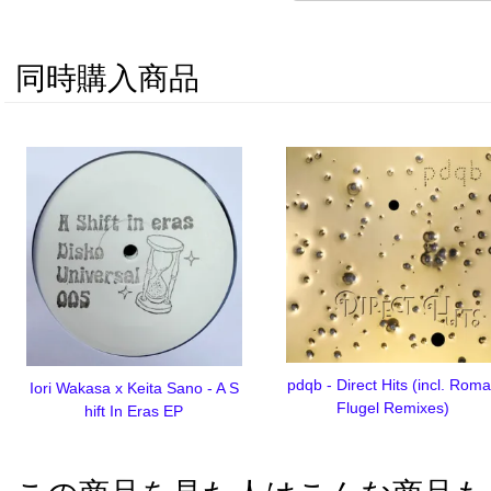
同時購入商品
pdqb - Direct Hits (incl. Rom
Iori Wakasa x Keita Sano - A S
Flugel Remixes)
hift In Eras EP