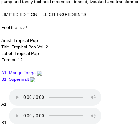
pump and tangy technoid madness - teased, tweaked and transforme
LIMITED EDITION - ILLICIT INGREDIENTS
Feel the fizz !
Artist: Tropical Pop
Title: Tropical Pop Vol. 2
Label: Tropical Pop
Format: 12"
A1: Mango Tango
B1: Supermalt
A1:
B1: