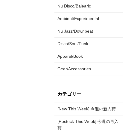
Nu Disco/Balearic
Ambient/Experimental
Nu Jazz/Downbeat
Disco/Soul/Funk
Apparel/Book
Gear/Accessories
カテゴリー
[New This Week] 今週の新入荷
[Restock This Week] 今週の再入
荷