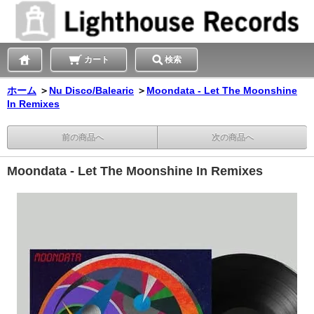
カート
検索
ホーム
＞
Nu Disco/Balearic
＞
Moondata - Let The Moonshine
In Remixes
前の商品へ
次の商品へ
Moondata - Let The Moonshine In Remixes