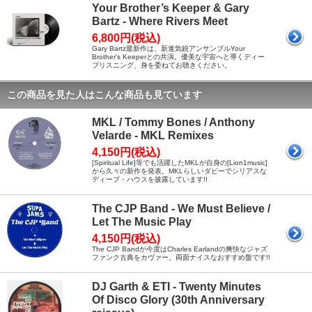
Your Brother’s Keeper & Gary
Bartz - Where Rivers Meet
6,800円(税込)
Gary Bartz最新作は、新進気鋭アンサンブルYour
Brother's Keeperとの共演。優美な宇宙へと導くディー
プリスニング、身を委ねてお聴きください。
この商品を見た人はこんな商品も見ています
MKL / Tommy Bones / Anthony
Velarde - MKL Remixes
4,150円(税込)
[Spiritual Life]等でも活躍したMKLが自身の[Lion1music]
から久々の新作を発表。MKLらしいダビーでシリアスな
ディープ・ハウスを披露しています!!
The CJP Band - We Must Believe /
Let The Music Play
4,150円(税込)
The CJP Bandが今度はCharles Earlandの爽快なジャズ
ファンク古典をカヴァー。両面ナイスなおすすめ盤です!!
DJ Garth & ETI - Twenty Minutes
Of Disco Glory (30th Anniversary