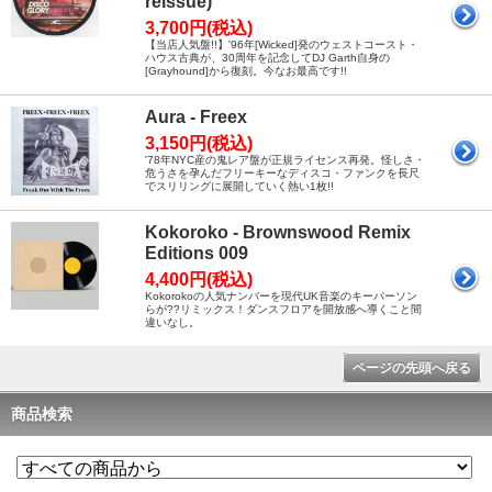
reissue)
3,700円(税込)
【当店人気盤!!】'96年[Wicked]発のウェストコースト・
ハウス古典が、30周年を記念してDJ Garth自身の
[Grayhound]から復刻。今なお最高です!!
Aura - Freex
3,150円(税込)
'78年NYC産の鬼レア盤が正規ライセンス再発。怪しさ・
危うさを孕んだフリーキーなディスコ・ファンクを長尺
でスリリングに展開していく熱い1枚!!
Kokoroko - Brownswood Remix
Editions 009
4,400円(税込)
Kokorokoの人気ナンバーを現代UK音楽のキーパーソン
らが??リミックス！ダンスフロアを開放感へ導くこと間
違いなし。
ページの先頭へ戻る
商品検索