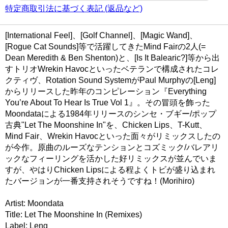
特定商取引法に基づく表記 (返品など)
[International Feel]、[Golf Channel]、[Magic Wand]、
[Rogue Cat Sounds]等で活躍してきたMind Fairの2人(=
Dean Meredith & Ben Shenton)と、[Is It Balearic?]等から出
すトリオWrekin Havocといったベテランで構成されたコレ
クティヴ、Rotation Sound SystemがPaul Murphyの[Leng]
からリリースした昨年のコンピレーション『Everything
You’re About To Hear Is True Vol 1』。その冒頭を飾った
Moondataによる1984年リリースのシンセ・ブギー/ポップ
古典"Let The Moonshine In"を、Chicken Lips、T-Kutt、
Mind Fair、Wrekin Havocといった面々がリミックスしたの
が今作。原曲のルーズなテンションとコズミック/バレアリ
ックなフィーリングを活かした好リミックスが並んでいま
すが、やはりChicken Lipsによる程よくトビが盛り込まれ
たバージョンが一番支持されそうですね！(Morihiro)
Artist: Moondata
Title: Let The Moonshine In (Remixes)
Label: Leng