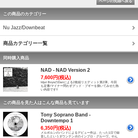
ページの先頭へ戻る
この商品のカテゴリー
Nu Jazz/Downbeat
商品カテゴリー一覧
同時購入商品
NAD - NAD Version 2
7,600円(税込)
Idjut BoysのDanによる2枚組リエディット第2弾。今回
も定番/マイナー問わずグッド・ブギーを捌いてみせた熱
い内容です!!
この商品を見た人はこんな商品も見ています
Tony Soprano Band -
Downtempo 1
6,350円(税込)
メルボルンのバンドによるデビュー作は、たった1日で録
音したというダウンテンポのインプロ・グルーヴ。やん