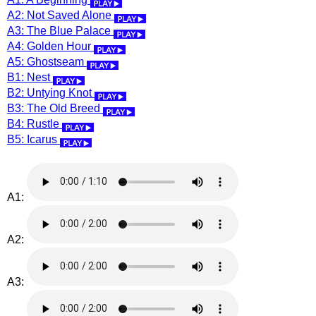
A2: Not Saved Alone
A3: The Blue Palace
A4: Golden Hour
A5: Ghostseam
B1: Nest
B2: Untying Knot
B3: The Old Breed
B4: Rustle
B5: Icarus
A1:
A2:
A3: