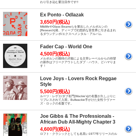
わり引き込む要注目作です!!
Ex Ponto - Odlazak
3,650円(税込)
MildlifeやGlass Beamsらを輩出したメルボルンの
[Research]発、ディープで幻想的な音世界に引き込まれ
るダウンテンポ/エクスぺメンタル・アルバム
Fader Cap - World One
4,500円(税込)
メルボルンの期待の才能による主宰レーベルからの待望
の新作はフリークアウトしたダブ・ハウス、どハマりま
す！
Love Joys - Lovers Rock Reggae
Style
5,500円(税込)
ルーツ・レゲエ/ダブ名門[Wackie's]の名盤が久しぶりに
リプレスされて入荷。Bullwackie手がけた女性ラヴァー
ズ・ロックの名盤です。
Joe Gibbs & The Professionals -
African Dub All-Mighty Chapter 3
4,600円(税込)
ロフト・クラシックとしても名高い1977年リリースのル