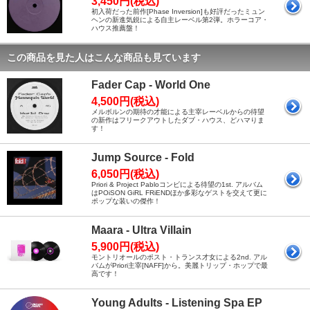
3,450円(税込)
初入荷だった前作[Phase Inversion]も好評だったミュン
ヘンの新進気鋭による自主レーベル第2弾。ホラーコア・
ハウス推薦盤！
この商品を見た人はこんな商品も見ています
Fader Cap - World One
4,500円(税込)
メルボルンの期待の才能による主宰レーベルからの待望
の新作はフリークアウトしたダブ・ハウス、どハマりま
す！
Jump Source - Fold
6,050円(税込)
Priori & Project Pabloコンビによる待望の1st. アルバム
はPOiSON GiRL FRiENDほか多彩なゲストを交えて更に
ポップな装いの傑作！
Maara - Ultra Villain
5,900円(税込)
モントリオールのポスト・トランス才女による2nd. アル
バムがPriori主宰[NAFF]から。美麗トリップ・ホップで最
高です！
Young Adults - Listening Spa EP