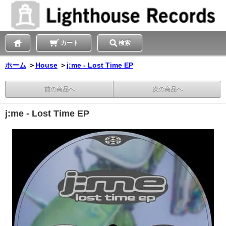
カート
検索
ホーム
＞
House
＞
j:me - Lost Time EP
前の商品へ
次の商品へ
j:me - Lost Time EP