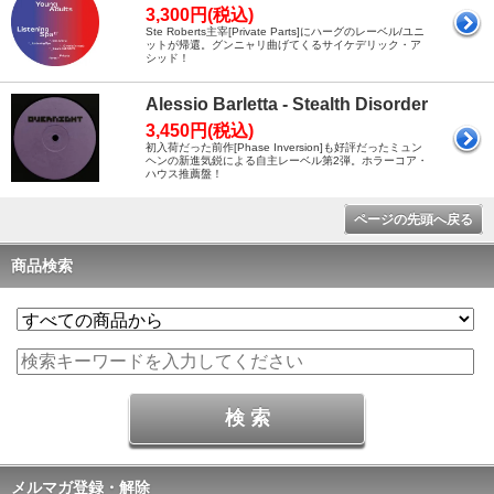
3,300円(税込)
Ste Roberts主宰[Private Parts]にハーグのレーベル/ユニ
ットが帰還。グンニャリ曲げてくるサイケデリック・ア
シッド！
Alessio Barletta - Stealth Disorder
3,450円(税込)
初入荷だった前作[Phase Inversion]も好評だったミュン
ヘンの新進気鋭による自主レーベル第2弾。ホラーコア・
ハウス推薦盤！
ページの先頭へ戻る
商品検索
メルマガ登録・解除