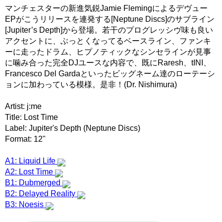
マンチェスターの新進気鋭Jamie Flemingによるデヴュー
EPがこうリリースを連発する[Neptune Discs]のサブライン
[Jupiter’s Depth]から登場。若干のプログレッシヴ味も良い
アクセントに、ぶっとくなってるベースライン、ファンキ
ーに走ったドラム、ヒプノティックなシンセラインが見事
に噛み合った完全DJユースな内容で、既にRaresh、tINI、
Francesco Del Gardaといったビッグネーム達のローテーシ
ョンに加わっている模様。是非！(Dr. Nishimura)
Artist: j:me
Title: Lost Time
Label: Jupiter's Depth (Neptune Discs)
Format: 12"
A1: Liquid Life
A2: Lost Time
B1: Dubmerged
B2: Delayed Reality
B3: Noesis