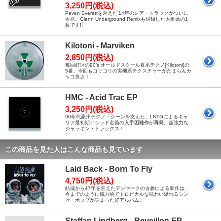
3,250円(税込)
Peven Everettを迎えた'14年のレア・トラックがついに
再発。Glenn Underground Remixも併録した大推薦の1
枚です!!
Kilotoni - Marviken
2,850円(税込)
毎回好評の90’s オールドスクール直系テクノ[Kilotoni]の
5番。今回もゴリゴリの実機系テクスチャーがたまらんカ
ッコ良さ！
HMC - Acid Trac EP
3,250円(税込)
90年代豪州テクノ・シーンを支えた、LNTGによるキャ
リア最初期アシッド名義の入手困難作が再発。超強力な
ジャッキン・トラックス！
この商品を見た人はこんな商品も見ています
Laid Back - Born To Fly
4,750円(税込)
結成から47年を迎えたデンマークの古参による新作は、
今までのように脱力的でトロピカルな味わい溢れるシン
セ・ポップが詰まった好アルバム。
Staffan Lindberg - Reveillon EP