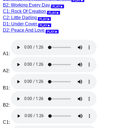
B2: Working Every Day
C1: Rock Of Creation
C2: Little Darling
D1: Under Cover
D2: Peace And Love
A1:
A2:
B1:
B2:
C1: