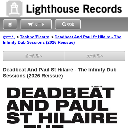
カート
検索
ホーム
＞
Techno/Electro
＞
Deadbeat And Paul St Hilaire - The
Infinity Dub Sessions (2026 Reissue)
前の商品へ
次の商品へ
Deadbeat And Paul St Hilaire - The Infinity Dub
Sessions (2026 Reissue)