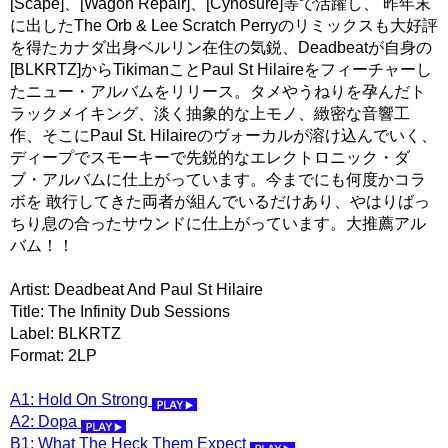
[Scape]、[Wagon Repair]、[Cynosure]等で活躍し、 昨年末
に出したThe Orb & Lee Scratch Perryのリミックスも大好評
を得たカナダ出身ベルリン在住の気鋭、Deadbeatが自身の
[BLKRTZ]からTikimanことPaul St Hilaireをフィーチャーし
たニュー・アルバムをリリース。タメやうねりを孕んだト
ラックメイキング、淡く抽象的な上モノ、緻密な音響工
作、そこにPaul St. Hilaireのヴォーカルが溶け込んでいく、
ディープでスモーキーで先鋭的なエレクトロニック・ダ
ブ・アルバムに仕上がっています。今までにも何度かコラ
ボを 敢行してきた両者が組んでいるだけあり、やはりばっ
ちり息の合ったサウンドに仕上がっています。大推薦アル
バム！！
Artist: Deadbeat And Paul St Hilaire
Title: The Infinity Dub Sessions
Label: BLKRTZ
Format: 2LP
A1: Hold On Strong
A2: Dopa
B1: What The Heck Them Expect