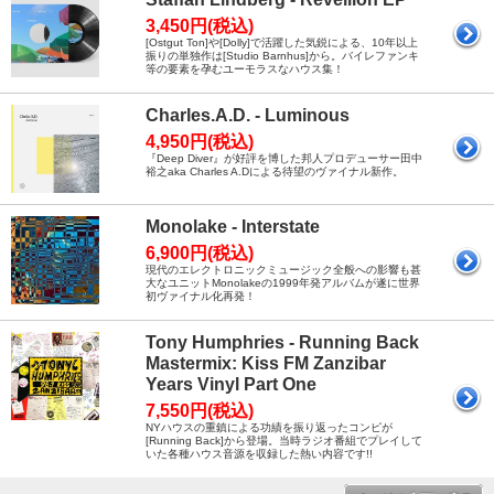
3,450円(税込)
[Ostgut Ton]や[Dolly]で活躍した気鋭による、10年以上
振りの単独作は[Studio Barnhus]から。バイレファンキ
等の要素を孕むユーモラスなハウス集！
Charles.A.D. - Luminous
4,950円(税込)
『Deep Diver』が好評を博した邦人プロデューサー田中
裕之aka Charles A.Dによる待望のヴァイナル新作。
Monolake - Interstate
6,900円(税込)
現代のエレクトロニックミュージック全般への影響も甚
大なユニットMonolakeの1999年発アルバムが遂に世界
初ヴァイナル化再発！
Tony Humphries - Running Back
Mastermix: Kiss FM Zanzibar
Years Vinyl Part One
7,550円(税込)
NYハウスの重鎮による功績を振り返ったコンピが
[Running Back]から登場。当時ラジオ番組でプレイして
いた各種ハウス音源を収録した熱い内容です!!