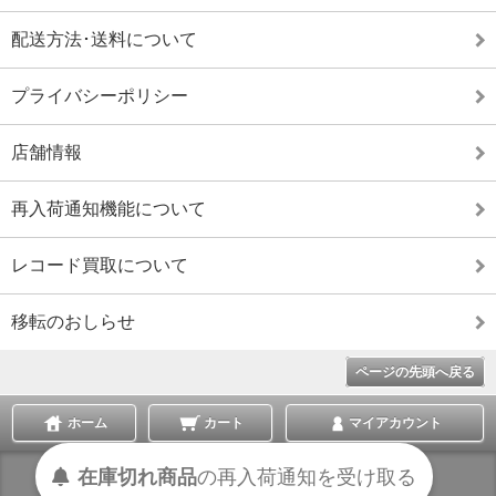
配送方法･送料について
プライバシーポリシー
店舗情報
再入荷通知機能について
レコード買取について
移転のおしらせ
ページの先頭へ戻る
ホーム
カート
マイアカウント
在庫切れ商品
の
再入荷
通知を
受け取る
表示切替 :
スマートフォン
|
PC版