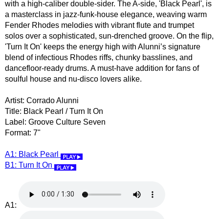
with a high-caliber double-sider. The A-side, 'Black Pearl', is
a masterclass in jazz-funk-house elegance, weaving warm
Fender Rhodes melodies with vibrant flute and trumpet
solos over a sophisticated, sun-drenched groove. On the flip,
'Turn It On' keeps the energy high with Alunni’s signature
blend of infectious Rhodes riffs, chunky basslines, and
dancefloor-ready drums. A must-have addition for fans of
soulful house and nu-disco lovers alike.
Artist: Corrado Alunni
Title: Black Pearl / Turn It On
Label: Groove Culture Seven
Format: 7"
A1: Black Pearl
B1: Turn It On
A1: