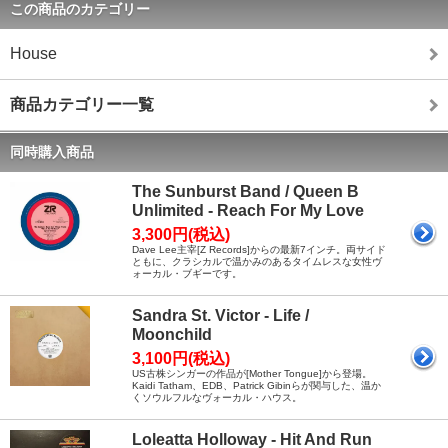
この商品のカテゴリー
House
商品カテゴリー一覧
同時購入商品
The Sunburst Band / Queen B
Unlimited - Reach For My Love
3,300円(税込)
Dave Lee主宰[Z Records]からの最新7インチ。両サイド
ともに、クラシカルで温かみのあるタイムレスな女性ヴ
ォーカル・ブギーです。
Sandra St. Victor - Life /
Moonchild
3,100円(税込)
US古株シンガーの作品が[Mother Tongue]から登場。
Kaidi Tatham、EDB、Patrick Gibinらが関与した、温か
くソウルフルなヴォーカル・ハウス。
Loleatta Holloway - Hit And Run