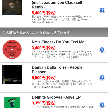
(incl. Joaquin Joe Claussell
Remix)
5,400円(税込)
精力的なリリースが続くJoe Claussellが今度は"Hit And
Run"を13分のバージョンへと料理。A面にはWalter
Gibbons Mixも併録!
この商品を見た人はこんな商品も見ています
NY's Finest - Do You Feel Me
3,400円(税込)
NYハウス・シーンのVictor Simonelliによる'93年ヒット
作がカラー・ヴァイナルで再発。サンプリングを交えた
エモーショナルなガラージ・ハウスを展開!!
Damian Dalla Torre - People
Pleaser
5,500円(税込)
ミュンヘンの[Squama]発、有機的で奥ゆかしいインプ
ロ・ジャズ・アルバム。角銅真実による日本語ポエトリ
ー曲まども収めた要注目盤!!
Definite Grooves - Alive EP
3,350円(税込)
イタリアの好調レーベル[Groove Culture]発、温かいグル