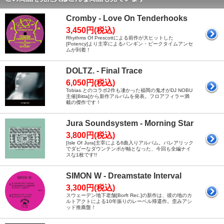
Cromby - Love On Tenderhooks
3,450円(税込)
Rhythms Of Prescottによる前作が大ヒットした
[Potency]より主宰によるバンギン・ピークタイムアンセ
ムが到着！
DOLTZ. - Final Trace
6,050円(税込)
Tobias.とのコラボ2作も凄かった福岡の鬼才がDJ NOBU
主催[Bitta]から新作アルバムを発表。フロアフィラー満
載の傑作です！
Jura Soundsystem - Morning Star
3,800円(税込)
[Isle Of Jura]主宰による6曲入りアルバム。バレアリック
でダビーなダウンテンポが軸となった、今回も全編ナイ
スな1枚です!!
SIMON W - Dreamstate Interval
3,300円(税込)
スウェーデン地下老舗[Borft Rec.]の新作は、彼の地のカ
ルトアクトによる10年振りのレーベル帰還作。歪みアシ
ッド推薦盤！