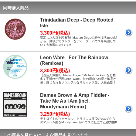
同時購入商品
Trinidadian Deep - Deep Rooted
Isle
3,300円(税込)
安定した人気を誇るTrinidadian Deepの新作は[Fatsouls]
から。爽やかでジャジーなディープ・ハウスを展開して
いく大推薦の1枚です!!
Leon Ware - For The Rainbow
(Remixes)
3,300円(税込)
【当店人気盤!!】Marvin Gaye / Michael Jacksonなど数
多く手掛けた巨匠Leon Ware。彼の原曲への愛と敬意が
強く感じられるソウルフルなリミックス盤。大推薦盤！
Dames Brown & Amp Fiddler -
Take Me As I Am (incl.
Moodymann Remix)
3,250円(税込)
デトロイトのヴォーカル・トリオによる[Defected]から
のアルバム曲をMoodymannがハウスに仕立てた強力盤!!
この商品を見た人はこんな商品も見ています