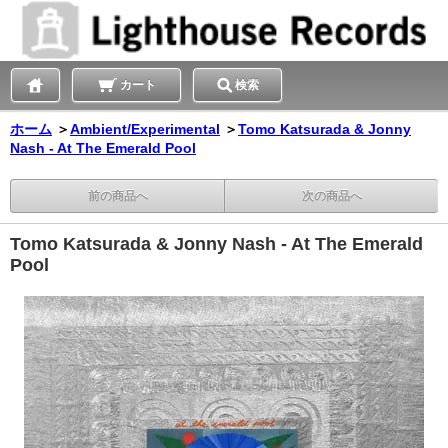
カート
検索
ホーム
＞
Ambient/Experimental
＞
Tomo Katsurada & Jonny
Nash - At The Emerald Pool
前の商品へ
次の商品へ
Tomo Katsurada & Jonny Nash - At The Emerald
Pool