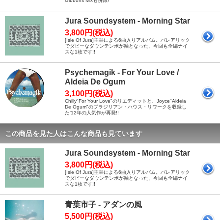
Gibbons Mixも併録!
Jura Soundsystem - Morning Star
3,800円(税込)
[Isle Of Jura]主宰による6曲入りアルバム。バレアリック
でダビーなダウンテンポが軸となった、今回も全編ナイ
スな1枚です!!
Psychemagik - For Your Love /
Aldeia De Ogum
3,100円(税込)
Chilly"For Your Love"のリエディットと、Joyce"Aldeia
De Ogum"のブラジリアン・ハウス・リワークを収録し
た'12年の人気作が再発!!
この商品を見た人はこんな商品も見ています
Jura Soundsystem - Morning Star
3,800円(税込)
[Isle Of Jura]主宰による6曲入りアルバム。バレアリック
でダビーなダウンテンポが軸となった、今回も全編ナイ
スな1枚です!!
青葉市子 - アダンの風
5,500円(税込)