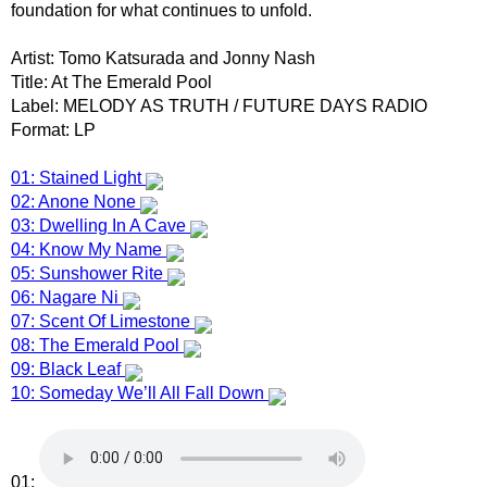
foundation for what continues to unfold.
Artist: Tomo Katsurada and Jonny Nash
Title: At The Emerald Pool
Label: MELODY AS TRUTH / FUTURE DAYS RADIO
Format: LP
01: Stained Light
02: Anone None
03: Dwelling In A Cave
04: Know My Name
05: Sunshower Rite
06: Nagare Ni
07: Scent Of Limestone
08: The Emerald Pool
09: Black Leaf
10: Someday We’ll All Fall Down
01: