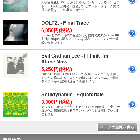
入手困難化していた現行日本人シンガーによるコンセプ
ト・アルバムが再発。国産アンビエント・フォーク史に
残る名盤を、この機会にぜひ！
DOLTZ. - Final Trace
6,050円(税込)
Tobias.とのコラボ2作も凄かった福岡の鬼才がDJ NOBU
主催[Bitta]から新作アルバムを発表。フロアフィラー満
載の傑作です！
Evil Graham Lee - I Think I’m
Alone Now
5,250円(税込)
The KLF名盤『Chill Out』でペダル・スチールを演奏し
ていた人物による、まさかの初ソロ・アルバム。牧歌的
テイストから深遠路線まで全編ナイス!!
Souldynamic - Equatoriale
3,300円(税込)
デジタル・オンリーだったヒット曲が10年越しで初アナ
ログ化。陽光感溢れるラテン・ハウスを展開していくB
面も良し!!
ページの先頭へ戻る