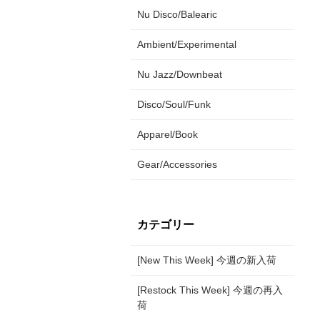
Nu Disco/Balearic
Ambient/Experimental
Nu Jazz/Downbeat
Disco/Soul/Funk
Apparel/Book
Gear/Accessories
カテゴリー
[New This Week] 今週の新入荷
[Restock This Week] 今週の再入
荷