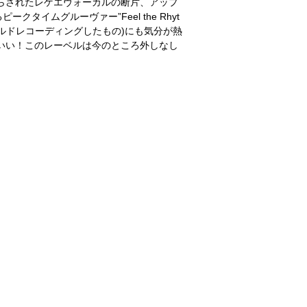
ブで散らされたレゲエヴォーカルの断片、アップ
イムグルーヴァー”Feel the Rhyt
ィールドレコーディングしたもの)にも気分が熱
にカッコいい！このレーベルは今のところ外しなし