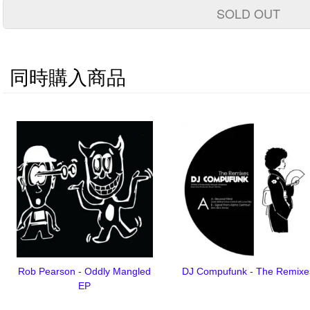
SOLD OUT
同時購入商品
Rob Pearson - Oddly Mangled
DJ Compufunk - The Remixe
EP