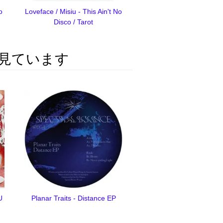
o
Loveface / Misiu - This Ain't No
Disco / Tarot
見ています
U
Planar Traits - Distance EP