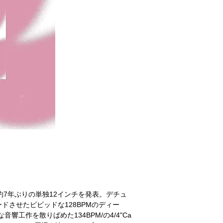
eauが、約7年ぶりの単独12インチを発表。デチュ
させたビビッドな128BPMのディー
音響工作を散りばめた134BPM/の4/4"Ca