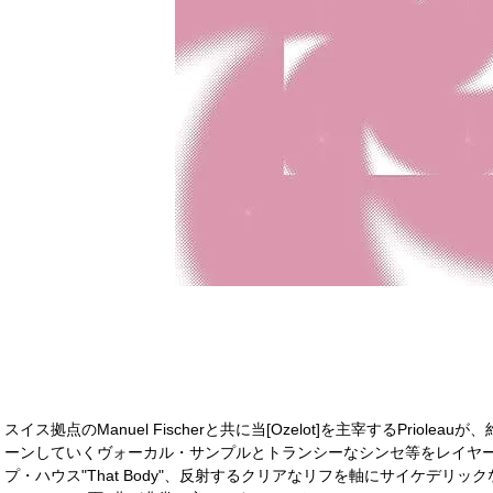
スイス拠点のManuel Fischerと共に当[Ozelot]を主宰するPriol
ーンしていくヴォーカル・サンプルとトランシーなシンセ等をレイヤード
プ・ハウス"That Body"、反射するクリアなリフを軸にサイケデリックな