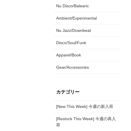
Nu Disco/Balearic
Ambient/Experimental
Nu Jazz/Downbeat
Disco/Soul/Funk
Apparel/Book
Gear/Accessories
カテゴリー
[New This Week] 今週の新入荷
[Restock This Week] 今週の再入
荷