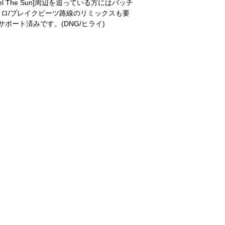
Feel The Sun]周辺を追っている方にはバッチ
トロ/ブレイクビーツ路線のリミックスも要
メンツがサポート済みです。(DNG/ヒライ)