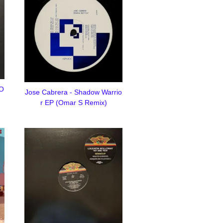
 O
Jose Cabrera - Shadow Warrio
r EP (Omar S Remix)