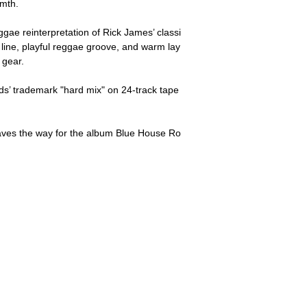
rmth.
eggae reinterpretation of Rick James’ classi
s line, playful reggae groove, and warm lay
 gear.
s’ trademark "hard mix" on 24-track tape
paves the way for the album Blue House Ro