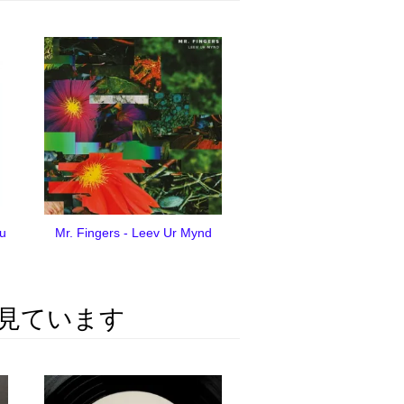
Du
Mr. Fingers - Leev Ur Mynd
見ています