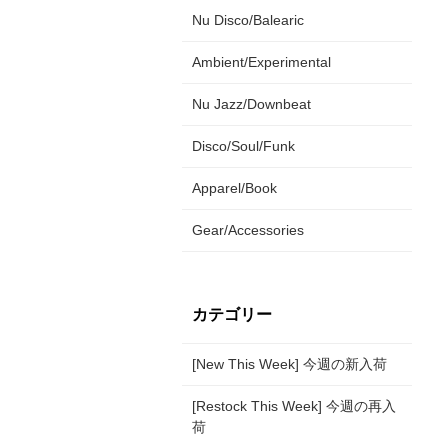
Nu Disco/Balearic
Ambient/Experimental
Nu Jazz/Downbeat
Disco/Soul/Funk
Apparel/Book
Gear/Accessories
カテゴリー
[New This Week] 今週の新入荷
[Restock This Week] 今週の再入
荷