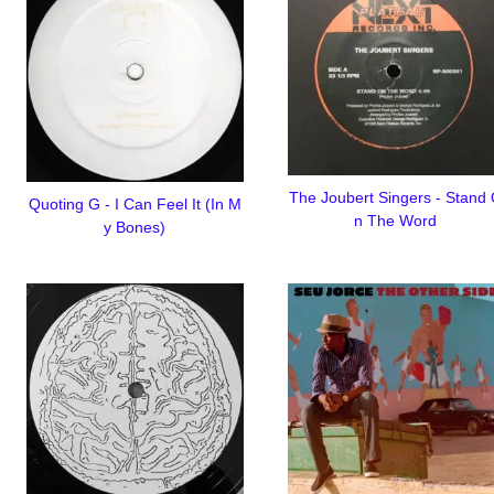
The Joubert Singers - Stand
Quoting G - I Can Feel It (In M
n The Word
y Bones)