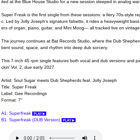
ited at the Blue House Studio for a new session steeped in analog wa
Super Freak is the first single from these sessions: a fiery 70s-style r
c. Led by Jolly Joseph’s signature falsetto, it rides a heavyweight bas
ers of organ, piano, guitar, and Mini Moog― all tracked live on vintage
The journey continues at Bat Records Studio, where the Dub Shepherd
bent sound, space, and rhythm into deep dub sorcery.
This 7-inch 45 rpm single features both vocal and dub versions and 
ckin’ Vol. 2, due early 2027.
Artist: Soul Sugar meets Dub Shepherds feat. Jolly Joseph
Title: Super Freak
Label: Gee Recordings
Format: 7"
A1: Superfreak
B1: Superfreak (DUB Version)