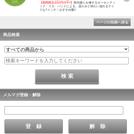
【期間限定400円OFF!!】
西内徹らを擁するオーセンティ
ック・スカ・バンドによる、温かみと味わい溢れるナイ
スな7インチ！おすすめ盤!!
ページの先頭へ戻る
商品検索
メルマガ登録・解除