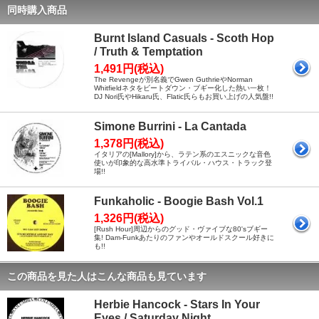
同時購入商品
Burnt Island Casuals - Scoth Hop
/ Truth & Temptation
1,491円(税込)
The Revengeが別名義でGwen GuthrieやNorman
Whitfieldネタをビートダウン・ブギー化した熱い一枚！
DJ Nori氏やHikaru氏、Flatic氏らもお買い上げの人気盤!!
Simone Burrini - La Cantada
1,378円(税込)
イタリアの[Mallory]から、ラテン系のエスニックな音色
使いが印象的な高水準トライバル・ハウス・トラック登
場!!
Funkaholic - Boogie Bash Vol.1
1,326円(税込)
[Rush Hour]周辺からのグッド・ヴァイブな80'sブギー
集! Dam-Funkあたりのファンやオールドスクール好きに
も!!
この商品を見た人はこんな商品も見ています
Herbie Hancock - Stars In Your
Eyes / Saturday Night