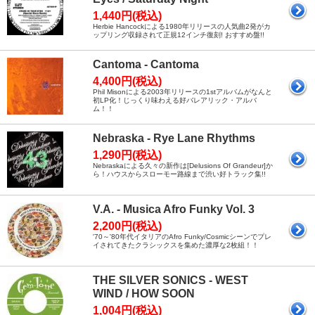
1,440円(税込)
Herbie Hancockによる1980年リリースの人気曲2発がカ
ップリング収録されて正規12インチ復刻! おすすめ盤!!
Cantoma - Cantoma
4,400円(税込)
Phil Misonによる2003年リリースの1stアルバムがなんと
初LP化！じっくり味わえる好バレアリック・アルバ
ム！！
Nebraska - Rye Lane Rhythms
1,290円(税込)
Nebraskaによる久々の新作は[Delusions Of Grandeur]か
ら！ハウスからスローモー路線まで渋い好トラック集!!
V.A. - Musica Afro Funky Vol. 3
2,200円(税込)
'70～'80年代イタリアのAfro Funky/Cosmicシーンでプレ
イされてきたクラシックスを集めた濃厚な2枚組！！
THE SILVER SONICS - WEST
WIND / HOW SOON
1,004円(税込)