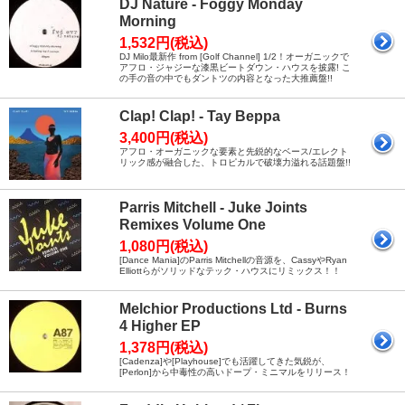
DJ Nature - Foggy Monday
Morning
1,532円(税込)
DJ Milo最新作 from [Golf Channel] 1/2！オーガニックで
アフロ・ジャジーな漆黒ビートダウン・ハウスを披露! こ
の手の音の中でもダントツの内容となった大推薦盤!!
Clap! Clap! - Tay Beppa
3,400円(税込)
アフロ・オーガニックな要素と先鋭的なベース/エレクト
リック感が融合した、トロピカルで破壊力溢れる話題盤!!
Parris Mitchell - Juke Joints
Remixes Volume One
1,080円(税込)
[Dance Mania]のParris Mitchellの音源を、CassyやRyan
Elliottらがソリッドなテック・ハウスにリミックス！！
Melchior Productions Ltd - Burns
4 Higher EP
1,378円(税込)
[Cadenza]や[Playhouse]でも活躍してきた気鋭が、
[Perlon]から中毒性の高いドープ・ミニマルをリリース！