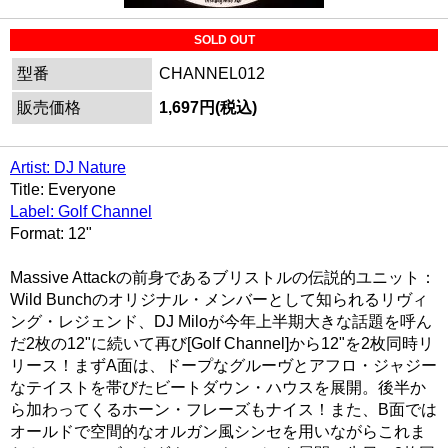
SOLD OUT
型番
CHANNEL012
販売価格
1,697円(税込)
Artist: DJ Nature
Title: Everyone
Label: Golf Channel
Format: 12"
Massive Attackの前身であるブリストルの伝説的ユニット：
Wild Bunchのオリジナル・メンバーとして知られるリヴィ
ング・レジェンド、DJ Miloが今年上半期大きな話題を呼ん
だ2枚の12"に続いて再び[Golf Channel]から12"を2枚同時リ
リース！まずA面は、ドープなグルーヴとアフロ・ジャジー
なテイストを帯びたビートダウン・ハウスを展開。後半か
ら加わってくるホーン・フレーズもナイス！また、B面では
オールドで空間的なオルガン風シンセを用いながらこれま