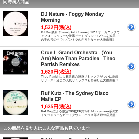
同時購入商品
DJ Nature - Foggy Monday
Morning
1,532円(税込)
DJ Milo最新作 from [Golf Channel] 1/2！オーガニックで
アフロ・ジャジーな漆黒ビートダウン・ハウスを披露! こ
の手の音の中でもダントツの内容となった大推薦盤!!
Crue-L Grand Orchestra - (You
Are) More Than Paradise - Theo
Parrish Remixes
1,620円(税込)
Theo Parrishによる話題の渾身リミックスがついに正規
リリース！過去の人気リミックスも再録した大推薦盤!!!
Ruf Kutz - The Sydney Disco
Mafia EP
1,635円(税込)
Ruf Dugによる限定200枚EP第2弾! Moodymann系の黒
くてジャジーなビートダウン・ハウス等収録の必見盤!!
この商品を見た人はこんな商品も見ています