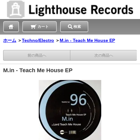
カート
検索
ホーム
＞
Techno/Electro
＞
M.in - Teach Me House EP
前の商品へ
次の商品へ
M.in - Teach Me House EP