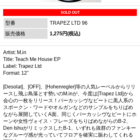
SOLD OUT
型番
TRAPEZ LTD 96
販売価格
1,275円(税込)
Artist: M.in
Title: Teach Me House EP
Label: Trapez Ltd
Format: 12"
[Desolat]、[OFF]、[Hohenregler]等の人気レーベルからリリ
ースし飛ぶ鳥落とす勢いのM.inが、今度は[Trapez Ltd]から
会心の一枚をリリース！パーカッシヴなビートに黒人系の
スポークン・ワードやオルガンなどのサンプルをちりばめ
ながら展開していくA面、同じくパーカッシヴなビートにホ
ーンや女性ヴォイス・フレーズをちりばめながらのB-2、
Den IshuがリミックスしたB-1、いずれも抜群のファンキー
なグルーヴ感が光っていてフロアを確実に賑わしてくれる