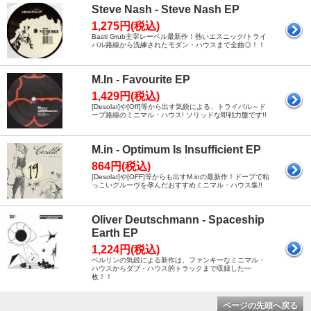
Steve Nash - Steve Nash EP
1,275円(税込)
Basti Grub主宰レーベル最新作！熱いエスニック/トライ
バル路線から洗練されたモダン・ハウスまで全曲◎！！
M.In - Favourite EP
1,429円(税込)
[Desolat]や[Off]等から出す気鋭による、トライバル～ド
ープ路線のミニマル・ハウス! ソリッドな即戦力盤です!!
M.in - Optimum Is Insufficient EP
864円(税込)
[Desolat]や[OFF]等からも出すM.inの最新作！ドープで粘
っこいグルーヴを孕んだおすすめミニマル・ハウス集!!
Oliver Deutschmann - Spaceship
Earth EP
1,224円(税込)
ベルリンの気鋭による新作は、ファンキーなミニマル・
ハウスからダブ・ハウス的トラックまで収録した一
枚！！
ページの先頭へ戻る