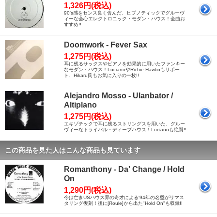
1,326円(税込)
90's感をセンス良く含んだ、ヒプノティックでグルーヴ
ィーな会心エレクトロニック・モダン・ハウス！全曲お
すすめ!!
Doomwork - Fever Sax
1,275円(税込)
耳に残るサックスやピアノを効果的に用いたファンキー
なモダン・ハウス！LucianoやRichie Hawtinもサポー
ト、Hikaru氏もお気に入りの一枚!!
Alejandro Mosso - Ulanbator /
Altiplano
1,275円(税込)
エキゾチックで耳に残るストリングスを用いた、グルー
ヴィーなトライバル・ディープハウス！Lucianoも絶賛!!
この商品を見た人はこんな商品も見ています
Romanthony - Da' Change / Hold
On
1,290円(税込)
今は亡きUSハウス界の奇才による'94年の名盤がリマス
タリング復刻！後に[Roule]から出た"Hold On"も収録!!