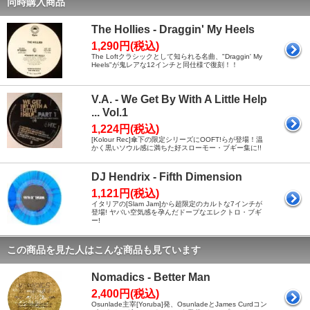
同時購入商品
The Hollies - Draggin' My Heels
1,290円(税込)
The Loftクラシックとして知られる名曲、"Draggin' My
Heels"が鬼レアな12インチと同仕様で復刻！！
V.A. - We Get By With A Little Help
... Vol.1
1,224円(税込)
[Kolour Rec]傘下の限定シリーズにOOFT!らが登場！温
かく黒いソウル感に満ちた好スローモー・ブギー集に!!
DJ Hendrix - Fifth Dimension
1,121円(税込)
イタリアの[Slam Jam]から超限定のカルトな7インチが
登場! ヤバい空気感を孕んだドープなエレクトロ・ブギ
ー!
この商品を見た人はこんな商品も見ています
Nomadics - Better Man
2,400円(税込)
Osunlade主宰[Yoruba]発、OsunladeとJames Curdコン