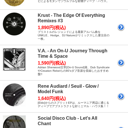
ビによるモダンでソウルフルな歌物ディープ・ハウス。
Krust - The Edge Of Everything
Remixes #3
1,890円(税込)
ブリストルのレジェンドによる最新アルバム曲を
UNKLE、Hodge、DJ Natureがリミックスした要注目の
一枚。
V.A. - An On-U Journey Through
Time & Space
1,590円(税込)
Adrian Sherwood主宰[On-U Sound]発、Dub Syndicate
やCreation Rebelらの80'sダブ音源を収録したおすすめ
盤!!
Rene Audiard / Seuil - Glow /
Model Funk
1,640円(税込)
[Eklo]からのスプリットEPは、ルーマニア周辺に通じる
ディープでアブストラクトな好ミニマル・ハウス集！！
Social Disco Club - Let's All
Chant