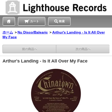
カート
検索
ホーム
＞
Nu Disco/Balearic
＞
Arthur's Landing - Is It All Over
My Face
前の商品へ
次の商品へ
Arthur's Landing - Is It All Over My Face