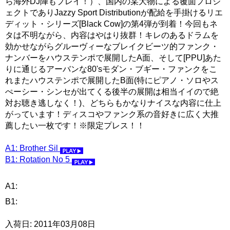
ら海外DJ陣もプレイ！）、国内の某大物による覆面プロジ
ェクトでありJazzy Sport Distributionが配給を手掛けるリエ
ディット・シリーズ[Black Cow]の第4弾が到着！今回もネ
タは不明ながら、内容はやはり抜群！キレのあるドラムを
効かせながらグルーヴィーなブレイクビーツ的ファンク・
ナンバーをハウステンポで展開したA面、そして[PPU]あた
りに通じるアーバンな80'sモダン・ブギー・ファンクをこ
れまたハウステンポで展開したB面(特にピアノ・ソロやス
ぺーシー・シンセが出てくる後半の展開は相当イイので絶
対お聴き逃しなく！)、どちらもかなりナイスな内容に仕上
がっています！ディスコやファンク系の音好きに広く大推
薦したい一枚です！※限定プレス！！
A1: Brother Sil
B1: Rotation No 5
A1:
B1:
入荷日: 2011年03月08日