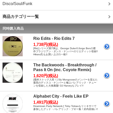
Disco/Soul/Funk
商品カテゴリー一覧
同時購入商品
Rio Edits - Rio Edits 7
1,738円(税込)
[Rio]シリーズ第7弾は、George DukeやJorge Benの傑
作ブラジリアン・ダンス・ナンバーのリエディット収録!!
Hikaru氏もお買い上げの一枚!!
The Backwoods - Breakthrough /
Pass It On (inc. Coyote Remix)
1,620円(税込)
[最終ストック入荷！] Sly Mongooseのメンバーを迎えた
最高のディスコ・ナンバーと極上バレアリック・チュー
ンを収録した大推薦盤! DJ Harveyもプレイ!!
Alphabet City - Feels Like EP
1,491円(税込)
Downtown Party NetworkとToby Tobiasもリミキサーで
参加したグッド・バレアリック・ブギー集！好内容揃い!!