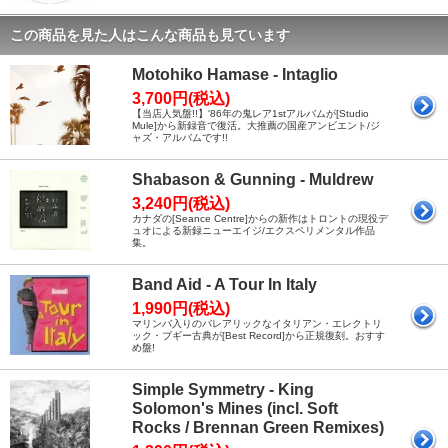
この商品を見た人はこんな商品も見ています
Motohiko Hamase - Intaglio
3,700円(税込)
【当店人気盤!!】'86年の鬼レア1stアルバムが[Studio
Mule]から新録音で復活。大推薦の国産アンビエント/ジ
ャズ・アルバムです!!
Shabason & Gunning - Muldrew
3,240円(税込)
カナダの[Seance Centre]からの新作はトロントの現役デ
ュオによる新録ニューエイジ/エクスペリメンタル作品
集。
Band Aid - A Tour In Italy
1,990円(税込)
マリンバ入りのバレアリックなイタリアン・エレクトリ
ック・ブギー古典が[Best Record]から正規復刻。おすす
め盤!
Simple Symmetry - King
Solomon's Mines (incl. Soft
Rocks / Brennan Green Remixes)