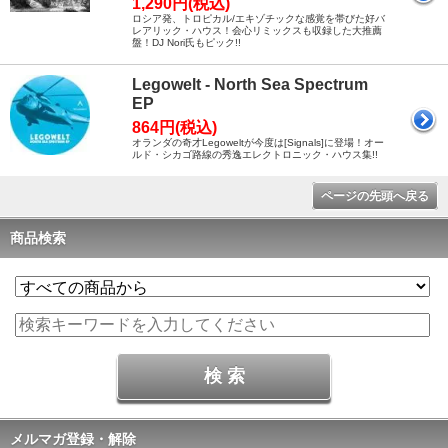
1,290円(税込)
ロシア発、トロピカル/エキゾチックな感覚を帯びた好バ
レアリック・ハウス！会心リミックスも収録した大推薦
盤！DJ Nori氏もピック!!
Legowelt - North Sea Spectrum
EP
864円(税込)
オランダの奇才Legoweltが今度は[Signals]に登場！オー
ルド・シカゴ路線の秀逸エレクトロニック・ハウス集!!
ページの先頭へ戻る
商品検索
メルマガ登録・解除