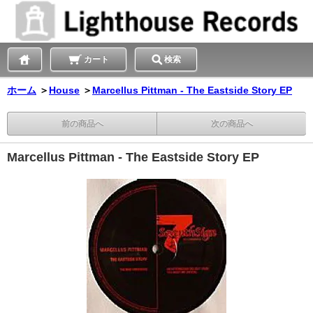
カート
検索
ホーム
＞
House
＞
Marcellus Pittman - The Eastside Story EP
前の商品へ
次の商品へ
Marcellus Pittman - The Eastside Story EP