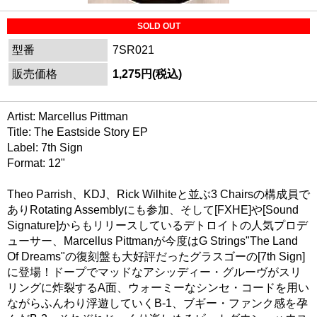
SOLD OUT
型番
7SR021
販売価格
1,275円(税込)
Artist: Marcellus Pittman
Title: The Eastside Story EP
Label: 7th Sign
Format: 12"
Theo Parrish、KDJ、Rick Wilhiteと並ぶ3 Chairsの構成員で
ありRotating Assemblyにも参加、そして[FXHE]や[Sound
Signature]からもリリースしているデトロイトの人気プロデ
ューサー、Marcellus Pittmanが今度はG Strings"The Land
Of Dreams"の復刻盤も大好評だったグラスゴーの[7th Sign]
に登場！ドープでマッドなアシッディー・グルーヴがスリ
リングに炸裂するA面、ウォーミーなシンセ・コードを用い
ながらふんわり浮遊していくB-1、ブギー・ファンク感を孕