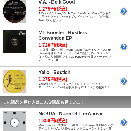
V.A. - Do It Good
1,275円(税込)
A Taste Of Honey"Do It Good"やMarvin Gaye等をネタ
に用いたグッド・ヴァイブなビートダウン・ブギー集!!
Takimi氏もピック!!
ML Booster - Hustlers
Convention EP
1,728円(税込)
[人気盤、最終入荷!!] Kenji Takimiリエディット！Danny
Darrowをさらにキラー化したA面をはじめ、スペシャル
な内容の大推薦盤です！DJ Harveyも来日ツアーでへヴ
ィー・プレイ!!
Yello - Bostich
1,275円(税込)
Yelloのエキセントリックなエレクトロ・ディスコ古
典、 "Bostish"が片面収録されて12インチで復刻！！
この商品を見た人はこんな商品も見ています
N/O/T/A - None Of The Above
1,350円(税込)
Mike Simonetti主宰レーベル発、Dark Wave/EBM/Acidな
テイストを孕んだ危険なエレクトロニック・トラック集!!