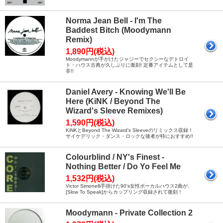
Norma Jean Bell - I'm The
Baddest Bitch (Moodymann
Remix)
1,890円(税込)
Moodymannが手がけたジャジーでセクシーなデトロイ
ト・ハウス古典が久しぶりに復刻! 定番アイテムとして是
非!!
Daniel Avery - Knowing We'll Be
Here (KiNK / Beyond The
Wizard's Sleeve Remixes)
1,590円(税込)
KiNKとBeyond The Wizard's Sleeveのリミックス収録！
サイケデリック・ダンス・ロックな後者が特におすすめ!!
Colourblind / NY's Finest -
Nothing Better / Do Yo Feel Me
1,532円(税込)
Victor Simonelli手掛けた90's女性ボーカルハウス2曲が、
[Slow To Speak]からカップリング収録されて復刻！
Moodymann - Private Collection 2