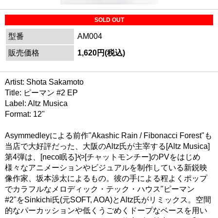
SOLD OUT
型番
AM004
販売価格
1,620円(税込)
Artist: Shota Sakamoto
Title: ピーマン #2 EP
Label: Altz Musica
Format: 12"
Asymmedleyによる前作"Akashic Rain / Fibonacci Forest"も
当店で大好評だった、大阪のAltz氏が主宰する[Altz Musica]
第4弾は、[neco眠る]や[チャットモンチー]のPVをはじめ
様々なアニメーションやビジュアルを制作している新鋭映
像作家、坂本渉太によるもの。彼の手による程よくポップ
でカラフルなメロディック・テック・ハウス"ピーマン
#2"をSinkichi氏(元SOFT, AOA)とAltz氏がリミックス。空間
的なパーカッションや低くうごめくドープなベースを用い