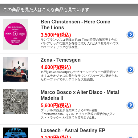
この商品を見た人はこんな商品も見ています
Ben Christensen - Here Come
The Lions
3,500円(税込)
サンフランシスコ発[Bar Part Time]待望の第三弾！今の
バレアリックな空気を存分に取り入れたUS西海岸ハウス
のユーフォリックな現在型。
Zena - Temesgen
4,600円(税込)
名門[Brownswood]からラブコールデビューの要注目デュ
オ！エチオジャズの豊かなサウンドスケープに魅せられ
たローファイでチルアウトな大推薦盤。
Marco Bosco x Alter Disco - Metal
Madeira II
5,600円(税込)
ブラジルの器楽系音楽家による'83年名盤
『Metalmadeira』をバレアリック路線の現代的なダン
ス・トラックへと仕立てた要注目の1枚。
Laseech - Astral Destiny EP
3,100円(税込)