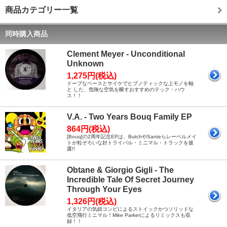
商品カテゴリー一覧
同時購入商品
Clement Meyer - Unconditional
Unknown
1,275円(税込)
ドープなベースとサイケでヒプノティックな上モノを軸
と した、危険な空気を醸すおすすめのテック・ハウ
ス！！
V.A. - Two Years Bouq Family EP
864円(税込)
[Bouq]の2周年記念EPは、ButchやSanteらレーベルメイ
トが粒ぞろいな好トライバル・ミニマル・トラックを披
露!!
Obtane & Giorgio Gigli - The
Incredible Tale Of Secret Journey
Through Your Eyes
1,326円(税込)
イタリアの気鋭コンビによるストイックかつソリッドな
低空飛行ミニマル！Mike Parkerによるリミックスも収
録！！