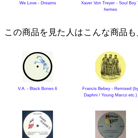
We Love - Dreams
Xaver Von Treyer - Soul Boy
hemes
この商品を見た人はこんな商品も
V.A. - Black Bones 6
Francis Bebey - Remixed (b
Daphni / Young Marco etc.)