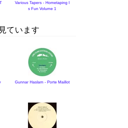
 T
Various Tapers - Hometaping I
s Fun Volume 1
見ています
y
Gunnar Haslam - Porte Maillot