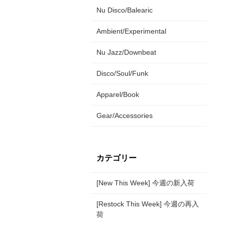
Nu Disco/Balearic
Ambient/Experimental
Nu Jazz/Downbeat
Disco/Soul/Funk
Apparel/Book
Gear/Accessories
カテゴリー
[New This Week] 今週の新入荷
[Restock This Week] 今週の再入
荷