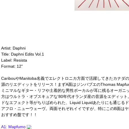
Artist: Daphni
Title: Daphni Edits Vol.1
Label: Resista
Format: 12"
CaribouやManitoba名義でエレクトロニカ方面で活躍してきたカナダのDa
源のリエディットをリリース！まずA面はジンバブエのThomas Mapfu
ミニマルなギター・リフや土着的な男性ボーカルが耳に残るオーガニ
方はウルトラ・オブスキュアな'80年代オランダ産の音源をエディッ
ドなエフェクト等がちりばめられた、Liquid Liquidあたりにも通
アフロ・ニューウェーヴ。両面それぞれイイですが、特にこのB面は
おすすめ盤です！！
A1: Mapfumo