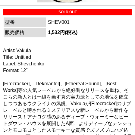
SOLD OUT
型番
SHEV001
販売価格
1,532円(税込)
Artist: Vakula
Title: Untitled
Label: Shevchenko
Format: 12"
[Firecracker]、[Dekmantel]、[Ethereal Sound]、[Best
Works]等の人気レーベルから絶好調なリリースを重ね、そ
こらの新人とは一線を画す真の実力派としての地位を確立
しつつあるウクライナの気鋭、Vakulaが[Firecracker]のサブ
レーベルと噂されるミステリアスな新レーベルから新作を
リリース！アナログ感のあるディープ・ウォーミーなビー
トダウン・ハウスを展開したA面、よりディープなテンショ
ンとモコモコとしたスモーキーな質感でズブズブにハメ込