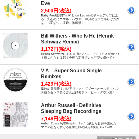
Eve
2,500円(税込)
Baby Ford主宰[Trelik]とIon Ludwigのチームアップによ
る、安心のミニマル・ハウス。10分の長尺で揺らぐ秀作
を、片面ずつに収録。推薦盤！
Bill Withers - Who Is He (Henrik
Schwarz Remix)
1,172円(税込)
Henrik Schwarzによる'09年ハウス・リミックスがホワイ
ト盤ながらも復刻！今後も定番プレイ可能な傑作です！
V.A. - Super Sound Single
Remixes
1,429円(税込)
[Dikso]最新作！バレアリック～ブギー～オールド・ハウ
ス感をセンス良く含んだ好モダン・ビートダウン集！！
Arthur Russell - Definitive
Sleeping Bag Recordings
7,148円(税込)
Arthur Russellが[Sleeping Bag]に残した音源を集めた、
マニア心をくすぐる豪華仕様の限定4枚組Box Set!!