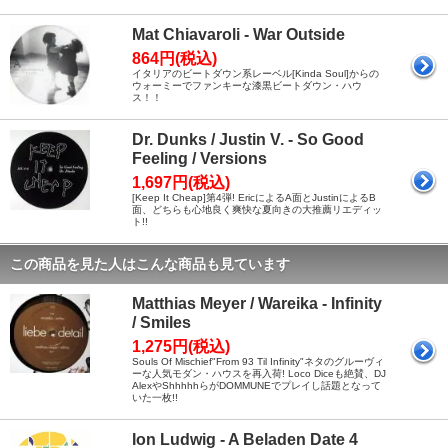
Mat Chiavaroli - War Outside
864円(税込)
イタリアのビートダウン系レーベル[Kinda Soul]からの
ウォーミーでファンキーな漆黒ビートダウン・ハウ
ス！！
Dr. Dunks / Justin V. - So Good
Feeling / Versions
1,697円(税込)
[Keep It Cheap]第4弾! EricによるA面とJustinによるB
面、どちらも心地良く爽快な夏向きの大推薦リエディッ
ト!!
この商品を見た人はこんな商品も見ています
Matthias Meyer / Wareika - Infinity
/ Smiles
1,275円(税込)
Souls Of Mischief"From 93 Til Infinity"ネタのグルーヴィ
ーな人気モダン・ハウスを再入荷! Loco Diceも絶賛、DJ
AlexやShhhhhらがDOMMUNEでプレイし話題となって
いた一枚!!
Ion Ludwig - A Beladen Date 4