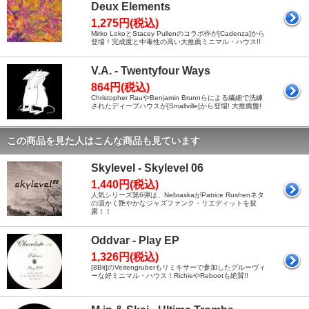
Deux Elements
1,275円(税込)
Mirko LokoとStacey Pullenのコラボ作が[Cadenza]から
登場！完成度と中毒性の高い大推薦ミニマル・ハウス!!
V.A. - Twentyfour Ways
864円(税込)
Christopher RauやBenjamin Brunnらによる繊細で洗練
されたディープハウスが[Smallville]から登場! 大推薦盤!
この商品を見た人はこんな商品も見ています
Skylevel - Skylevel 06
1,440円(税込)
人気シリーズ第6弾は、NebraskaがPatrice Rushenネタ
の温かく艶やかなジャズファンク・リエディットを披
露！！
Oddvar - Play EP
1,326円(税込)
[8Bit]のVeitengruberもリミキサーで参加したグルーヴィ
ーな好ミニマル・ハウス！RichieやRebootも絶賛!!