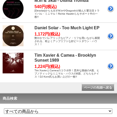
M.in & Skai - Ultima Tromba
540円(税込)
[Desolat]からも出すM.inやDragoshが絡んだ要注目トラ
イバル・ミニマル！Richie Hawtinらもサポート中の一
枚!!
Daniel Solar - Too Much Light EP
1,172円(税込)
艶やかでバレアリックなピアノ・リフを用いながら展開
される、程よくアップリフトな好ビートダウン・ハウ
ス！！
Tim Xavier & Camea - Brooklyn
Sunset 1989
1,224円(税込)
Tim XavierとCameaのコラボ作！意外な路線のA面、ヒ
プノティックなミニマル・ハウスのB面、どちらもナイ
ス！DJ Kent氏もお買い上げの一枚!!
ページの先頭へ戻る
商品検索