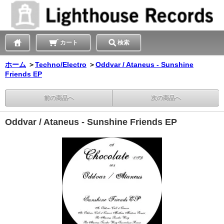
カート
検索
ホーム
＞
Techno/Electro
＞
Oddvar / Ataneus - Sunshine
Friends EP
前の商品へ
次の商品へ
Oddvar / Ataneus - Sunshine Friends EP