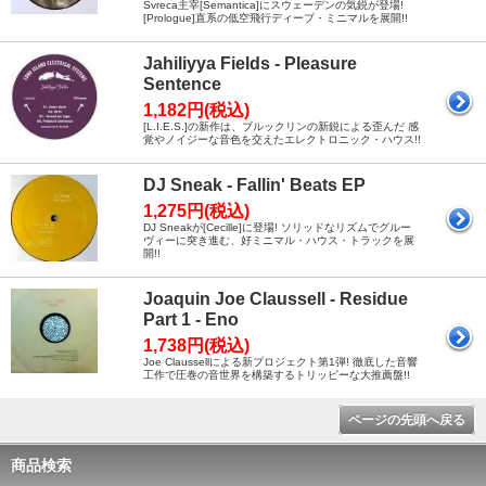
Svreca主宰[Semantica]にスウェーデンの気鋭が登場!
[Prologue]直系の低空飛行ディープ・ミニマルを展開!!
Jahiliyya Fields - Pleasure
Sentence
1,182円(税込)
[L.I.E.S.]の新作は、ブルックリンの新鋭による歪んだ 感
覚やノイジーな音色を交えたエレクトロニック・ハウス!!
DJ Sneak - Fallin' Beats EP
1,275円(税込)
DJ Sneakが[Cecille]に登場! ソリッドなリズムでグルー
ヴィーに突き進む、好ミニマル・ハウス・トラックを展
開!!
Joaquin Joe Claussell - Residue
Part 1 - Eno
1,738円(税込)
Joe Claussellによる新プロジェクト第1弾! 徹底した音響
工作で圧巻の音世界を構築するトリッピーな大推薦盤!!
ページの先頭へ戻る
商品検索