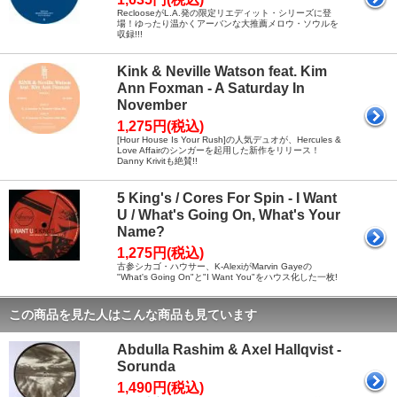
ReclooseがL.A.発の限定リエディット・シリーズに登
場！ゆったり温かくアーバンな大推薦メロウ・ソウルを
収録!!!
Kink & Neville Watson feat. Kim
Ann Foxman - A Saturday In
November
1,275円(税込)
[Hour House Is Your Rush]の人気デュオが、Hercules &
Love Affairのシンガーを起用した新作をリリース！
Danny Krivitも絶賛!!
5 King's / Cores For Spin - I Want
U / What's Going On, What's Your
Name?
1,275円(税込)
古参シカゴ・ハウサー、K-AlexiがMarvin Gayeの
"What's Going On"と"I Want You"をハウス化した一枚!
この商品を見た人はこんな商品も見ています
Abdulla Rashim & Axel Hallqvist -
Sorunda
1,490円(税込)