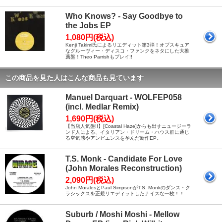
Who Knows? - Say Goodbye to
the Jobs EP
1,080円(税込)
Kenji Takimi氏によるリエディット第3弾！オブスキュア
なグルーヴィー・ディスコ・ファンクをネタにした大推
薦盤！Theo Parrishもプレイ!!
この商品を見た人はこんな商品も見ています
Manuel Darquart - WOLFEP058
(incl. Medlar Remix)
1,690円(税込)
【当店人気盤!!】[Coastal Haze]からも出すニュージーラ
ンド人による、イタリアン・ドリーム・ハウス群に通じ
る空気感やアンビエンスを孕んだ新作EP。
T.S. Monk - Candidate For Love
(John Morales Reconstruction)
2,090円(税込)
John MoralesとPaul SimpsonがT.S. Monkのダンス・ク
ラシックスを正規リエディットしたナイスな一枚！！
Suburb / Moshi Moshi - Mellow