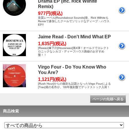
Drama EP (inc. Rick Wilhite
Remix)
977円(税込)
良質レーベル[Roundabout Sounds]発、Rick Wilhiteも
Remixで参加したクールでソリッドなディープ・ハウス
EP!!
Jaime Read - Don't Mind What EP
1,635円(税込)
[Rawax]傘下の[Housewax]第4弾！オールドでエレクト
ロニックなシカゴ・ディープハウス路線のおすすめ
盤！！
Virgo Four - Do You Know Who
You Are?
1,121円(税込)
[Rush Hour]からの復刻も話題となったVirgo Fourによる
[Trax]発の名作が、'06年復刻盤でデッドストック入荷！
ページの先頭へ戻る
商品検索