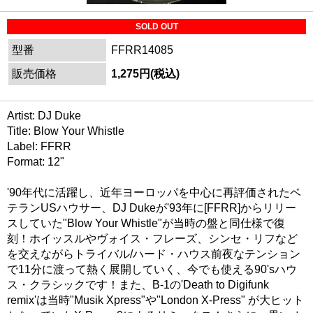
SOLD OUT
型番
FFRR14085
販売価格
1,275円(税込)
Artist: DJ Duke
Title: Blow Your Whistle
Label: FFRR
Format: 12"
'90年代に活躍し、近年ヨーロッパを中心に再評価されたベ
テランUSハウサー、DJ Dukeが'93年に[FFRR]からリリー
スしていた"Blow Your Whistle"が当時の盤と同仕様で復
刻！ホイッスルやヴォイス・フレーズ、シンセ・リフなど
を交えながらトライバル/ハード・ハウス前夜なテンション
で11分に渡って熱く展開していく、今でも使える90'sハウ
ス・クラシックです！また、B-1の'Death to Digifunk
remix'は当時"Musik Xpress"や"London X-Press" が大ヒット