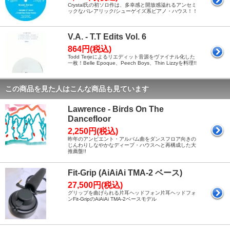
Crystal氏の初ソロ作は、多幸感と開放感溢れるアンセミ
ックなバレアリック/シューゲイズ系ピアノ・ハウス！！
V.A. - T.T Edits Vol. 6
864円(税込)
Todd Terjeによるリエディット音源をヴァイナル化した
一枚！Belle Epoque、Peech Boys、Thin Lizzyを料理!!
この商品を見た人はこんな商品も見ています
Lawrence - Birds On The
Dancefloor
2,250円(税込)
昨年のアンビエント・アルバム曲をダンスフロア向きの
じんわりしなやかなディープ・ハウスへと再構成した大
推薦盤!!
Fit-Grip (AiAiAi TMA-2 ベース)
27,500円(税込)
グリップを曲げられる片耳ヘッドフォン片耳ヘッドフォ
ンFit-GripのAiAiAi TMA-2ベースモデル