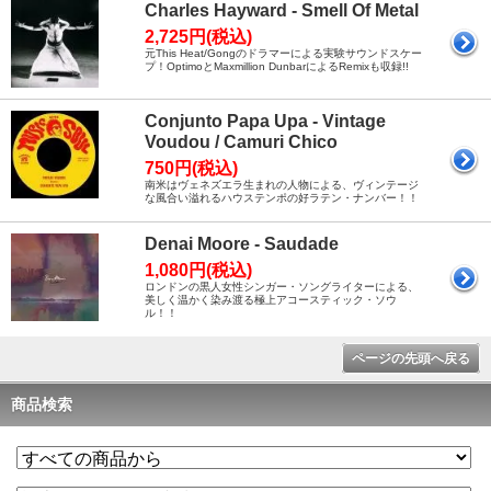
Charles Hayward - Smell Of Metal
2,725円(税込)
元This Heat/Gongのドラマーによる実験サウンドスケー
プ！OptimoとMaxmillion DunbarによるRemixも収録!!
Conjunto Papa Upa - Vintage
Voudou / Camuri Chico
750円(税込)
南米はヴェネズエラ生まれの人物による、ヴィンテージ
な風合い溢れるハウステンポの好ラテン・ナンバー！！
Denai Moore - Saudade
1,080円(税込)
ロンドンの黒人女性シンガー・ソングライターによる、
美しく温かく染み渡る極上アコースティック・ソウ
ル！！
ページの先頭へ戻る
商品検索