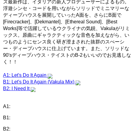
ズ最新作は、イタリアの新人プロデューサーによるもの。
浮遊シンセ・コードを用いながらソリッドでミニマリーな
ディープハウスを展開していったA面を、さらにB面で
[Firecracker]、[Dekmantel]、[Ethereal Sound]、[Best
Works]等で活躍しているウクライナの気鋭、Vakulaがリミ
ックス。原曲にギャラクティックな音色を加えながら、い
つものようにセンス良く研ぎ澄まされた抜群のスぺーシ
ー・ディープハウスに仕上げています。また、ソリッドな
90'sディープハウス・テイストのB-2もいいのでお見逃しな
く！！
A1: Let's Do It Again
B1: Let's Do It Again (Vakula Mix)
B2: I Need It
A1:
B1:
B2: