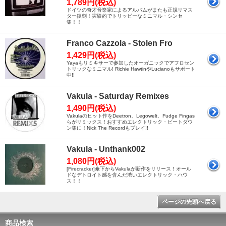
1,789円(税込)
ドイツの奇才音楽家によるアルバムがまたも正規リマス
ター復刻！実験的でトリッピーなミニマル・シンセ
集！！
Franco Cazzola - Stolen Fro
1,429円(税込)
Yayaもリミキサーで参加したオーガニックでアフロセン
トリックなミニマル! Richie HawtinやLucianoもサポート
中!!
Vakula - Saturday Remixes
1,490円(税込)
Vakulaのヒット作をDeetron、Legowelt、Fudge Fingas
らがリミックス！おすすめエレクトリック・ビートダウ
ン集に！Nick The Recordもプレイ!!
Vakula - Unthank002
1,080円(税込)
[Firecracker]傘下からVakulaが新作をリリース！オール
ドなデトロイト感を含んだ渋いエレクトリック・ハウ
ス！！
ページの先頭へ戻る
商品検索