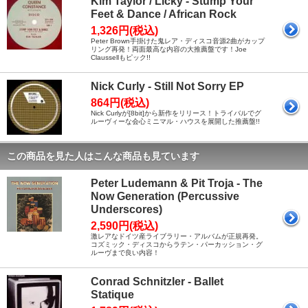
Kim Taylor / Licky - Stump Your
Feet & Dance / African Rock
1,326円(税込)
Peter Brown手掛けた鬼レア・ディスコ音源2曲がカップ
リング再発！両面最高な内容の大推薦盤です！Joe
Claussellもピック!!
Nick Curly - Still Not Sorry EP
864円(税込)
Nick Curlyが[8bit]から新作をリリース！トライバルでグ
ルーヴィーな会心ミニマル・ハウスを展開した推薦盤!!
この商品を見た人はこんな商品も見ています
Peter Ludemann & Pit Troja - The
Now Generation (Percussive
Underscores)
2,590円(税込)
激レアなドイツ産ライブラリー・アルバムが正規再発。
コズミック・ディスコからラテン・パーカッション・グ
ルーヴまで良い内容！
Conrad Schnitzler - Ballet
Statique