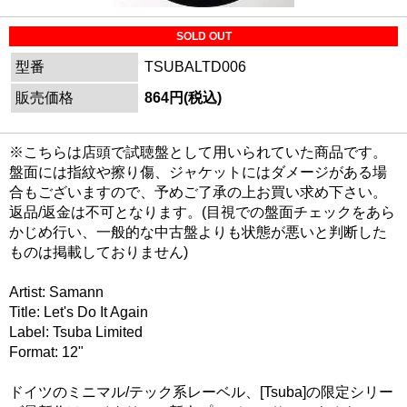
SOLD OUT
型番
TSUBALTD006
販売価格
864円(税込)
※こちらは店頭で試聴盤として用いられていた商品です。
盤面には指紋や擦り傷、ジャケットにはダメージがある場
合もございますので、予めご了承の上お買い求め下さい。
返品/返金は不可となります。(目視での盤面チェックをあら
かじめ行い、一般的な中古盤よりも状態が悪いと判断した
ものは掲載しておりません)
Artist: Samann
Title: Let's Do It Again
Label: Tsuba Limited
Format: 12"
ドイツのミニマル/テック系レーベル、[Tsuba]の限定シリー