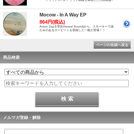
Mocow - In A Way EP
864円(税込)
Anton Zap主宰[Ethereal Sound]から、スモーキーで温
かみのあるロービートを収録した一枚が登場！！
ページの先頭へ戻る
商品検索
メルマガ登録・解除