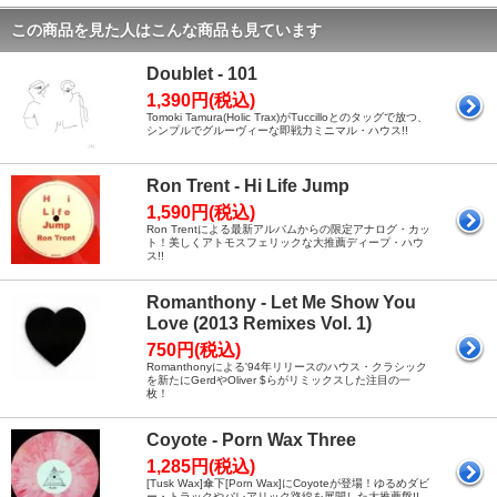
この商品を見た人はこんな商品も見ています
Doublet - 101
1,390円(税込)
Tomoki Tamura(Holic Trax)がTuccilloとのタッグで放つ、
シンプルでグルーヴィーな即戦力ミニマル・ハウス!!
Ron Trent - Hi Life Jump
1,590円(税込)
Ron Trentによる最新アルバムからの限定アナログ・カッ
ト！美しくアトモスフェリックな大推薦ディープ・ハウ
ス!!
Romanthony - Let Me Show You
Love (2013 Remixes Vol. 1)
750円(税込)
Romanthonyによる'94年リリースのハウス・クラシック
を新たにGerdやOliver $らがリミックスした注目の一
枚！
Coyote - Porn Wax Three
1,285円(税込)
[Tusk Wax]傘下[Porn Wax]にCoyoteが登場！ゆるめダビ
ー・トラックやバレアリック路線を展開した大推薦盤!!