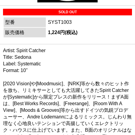
SOLD OUT
型番
SYST1003
販売価格
1,224円(税込)
Artist: Spirit Catcher
Title: Sedona
Label: Systematic
Format: 10"
[2020 Vision]や[Moodmusic]、[NRK]等から数々のヒット作
を放ち、リミキサーとしても大活躍してきたSpirit Catcher
が[Systematic]から限定プレスの新作をリリース！まずA面
は、[Best Works Records]、[Freerange]、[Room With A
View]、[Moods & Grooves]等から出すドイツの気鋭プロデ
ューサー、Andre Lodemannによるリミックス。じんわり無
理なく心地良いテンションで高揚していくエレクトリッ
ク・ハウスに仕上げています。また、B面のオリジナルはな