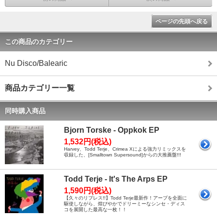
ページの先頭へ戻る
この商品のカテゴリー
Nu Disco/Balearic
商品カテゴリー一覧
同時購入商品
Bjorn Torske - Oppkok EP
1,532円(税込)
Harvey、Todd Terje、Crimea Xによる強力リミックスを
収録した、[Smalltown Supersound]からの大推薦盤!!!
Todd Terje - It's The Arps EP
1,590円(税込)
【久々のリプレス!!】Todd Terje最新作！アープを全面に
駆使しながら、煌びやかでドリーミーなシンセ・ディス
コを展開した最高な一枚！！